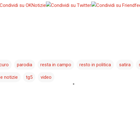
scuro
parodia
resta in campo
resto in politica
satira
 e notizie
tg5
video