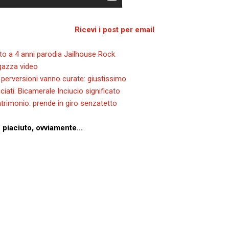
Ricevi i post per email
o a 4 anni parodia Jailhouse Rock
agazza video
perversioni vanno curate: giustissimo
ciati: Bicamerale Inciucio significato
trimonio: prende in giro senzatetto
 è piaciuto, ovviamente...