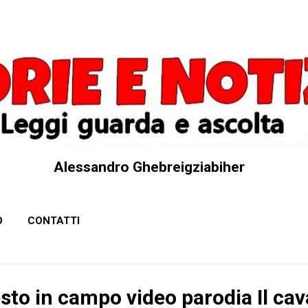
Passa ai contenuti principali
Alessandro Ghebreigziabiher
O
CONTATTI
sto in campo video parodia Il cav