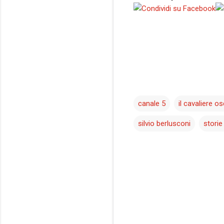
canale 5
il cavaliere o
silvio berlusconi
storie
C
o
m
m
e
n