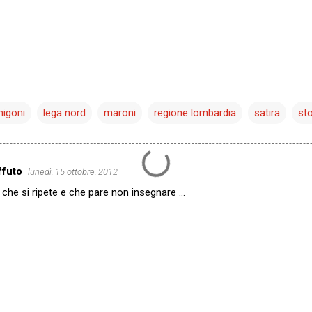
migoni
lega nord
maroni
regione lombardia
satira
sto
ffuto
lunedì, 15 ottobre, 2012
a che si ripete e che pare non insegnare ...