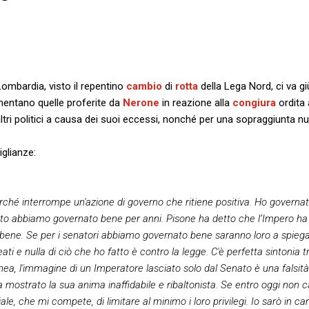
Lombardia, visto il repentino
cambio
di
rotta
della Lega Nord, ci va g
entano quelle proferite da
Nerone
in reazione alla
congiura
ordita 
ltri politici a causa dei suoi eccessi, nonché per una sopraggiunta nu
glianze:
erché interrompe un'azione di governo che ritiene positiva. Ho gover
ato abbiamo governato bene per anni. Pisone ha detto che l’Impero ha d
 bene. Se per i senatori abbiamo governato bene saranno loro a spiega
 e nulla di ciò che ho fatto è contro la legge. C'è perfetta sintonia t
nea, l'immagine di un Imperatore lasciato solo dal Senato è una falsità
ha mostrato la sua anima inaffidabile e ribaltonista. Se entro oggi non 
le, che mi compete, di limitare al minimo i loro privilegi. Io sarò in 