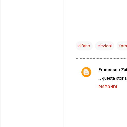
alfano
elezioni
for
Francesco Za
C
... questa stori
o
RISPONDI
m
m
e
n
t