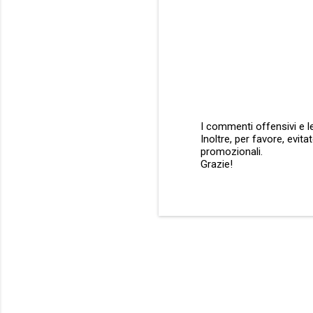
i
I commenti offensivi e le
Inoltre, per favore, evit
P
promozionali.
o
Grazie!
s
t
a
u
n
c
o
m
m
e
n
t