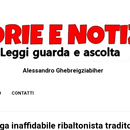
Passa ai contenuti principali
Alessandro Ghebreigziabiher
O
CONTATTI
a inaffidabile ribaltonista tradit