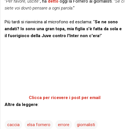
"
Per favore, uscite
", ha
detto
oggi la Fornero ai giornalisti. "
Se ci
siete voi dovrò pensare a ogni parola
."
Più tardi si riavvicina al microfono ed esclama: "
Se ne sono
andati? Io sono una gran topa, mia figlia s'è fatta da sola e
il fuorigioco della Juve contro l'Inter non c'era
!"
Clicca per ricevere i post per email
Altre da leggere
:
caccia
elsa fornero
errore
giornalisti