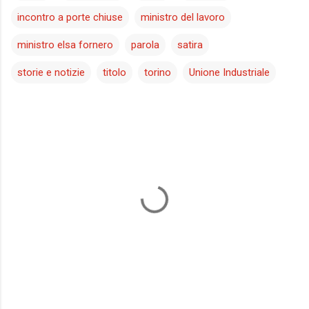
incontro a porte chiuse
ministro del lavoro
ministro elsa fornero
parola
satira
storie e notizie
titolo
torino
Unione Industriale
C
o
m
m
e
n
t
i