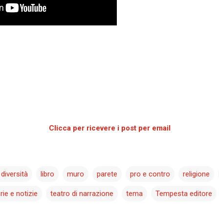
Clicca per ricevere i post per email
 diversità
libro
muro
parete
pro e contro
religione
rie e notizie
teatro di narrazione
tema
Tempesta editore