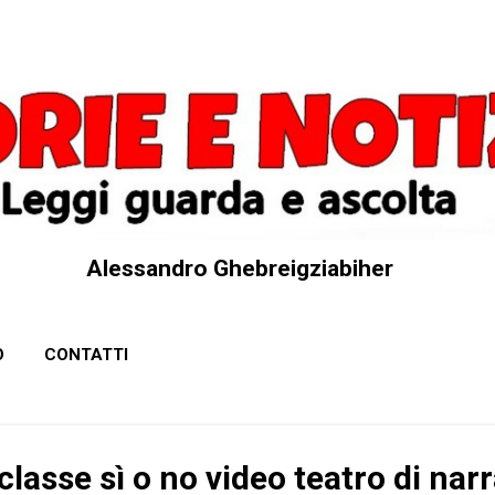
Passa ai contenuti principali
Alessandro Ghebreigziabiher
O
CONTATTI
 classe sì o no video teatro di nar