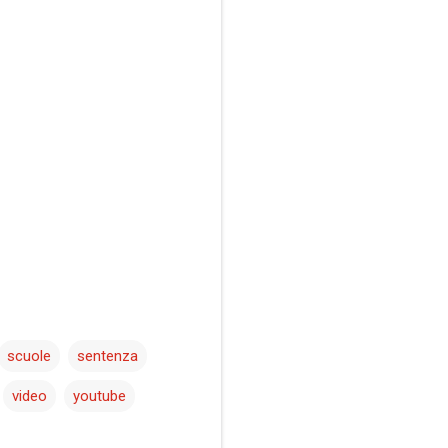
scuole
sentenza
video
youtube