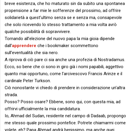
breve esistenza, che ho maturato sin da subito una spontanea
propensione a far mie le sofferenze del prossimo, ad offrire
solidarietà a quest’ultimo senza se e senza ma, consapevole
che solo ricevendo lo stesso trattamento a mia volta avrò
qualche possibilità di sopravvivere.
Tornando all’elezione del nuovo papa la mia gioia dipende
dall’
apprendere
che i bookmaker scommettono
sull’eventualità che sia nero.
A riprova di ciò pare ci sia anche una profezia di Nostradamus.
Ecco, so bene che ci sono in giro già i nomi papabili, aggettivo
quanto mai opportuno, come l’arcivescovo Francis Arinze e il
cardinale Peter Turkson.
Ciò nonostante vi chiedo di prendere in considerazione un’altra
strada.
Posso? Posso osare? Ebbene, sono qui, con questa mia, ad
offrirvi ufficialmente la mia candidatura.
Io, Ahmad del Sudan, residente nel campo di Dadaab, propongo
me stesso quale prossimo pontefice. Potrete chiamarmi come
volete, eh? Papa Ahmad andrà benissimo, ma anche quei