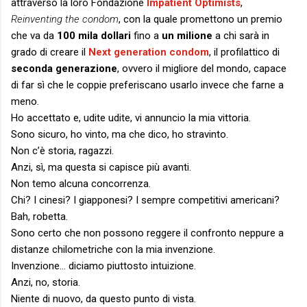
attraverso la loro Fondazione
Impatient Optimists
,
Reinventing the condom
, con la quale promettono un premio
che va da
100 mila dollari
fino a
un milione
a chi sarà in
grado di creare il
Next generation condom
, il profilattico di
seconda generazione
, ovvero il migliore del mondo, capace
di far sì che le coppie preferiscano usarlo invece che farne a
meno.
Ho accettato e, udite udite, vi annuncio la mia vittoria.
Sono sicuro, ho vinto, ma che dico, ho stravinto.
Non c’è storia, ragazzi.
Anzi, sì, ma questa si capisce più avanti.
Non temo alcuna concorrenza.
Chi? I cinesi? I giapponesi? I sempre competitivi americani?
Bah, robetta.
Sono certo che non possono reggere il confronto neppure a
distanze chilometriche con la mia invenzione.
Invenzione… diciamo piuttosto intuizione.
Anzi, no, storia.
Niente di nuovo, da questo punto di vista.