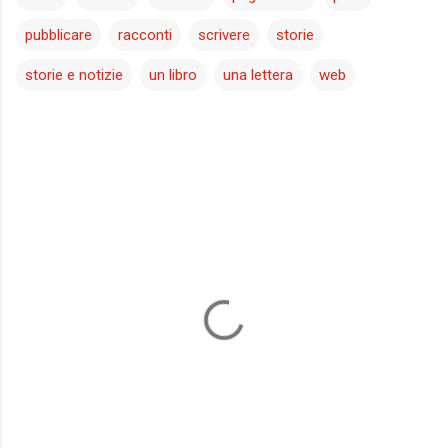
pubblicare
racconti
scrivere
storie
storie e notizie
un libro
una lettera
web
C
o
m
m
e
n
t
i