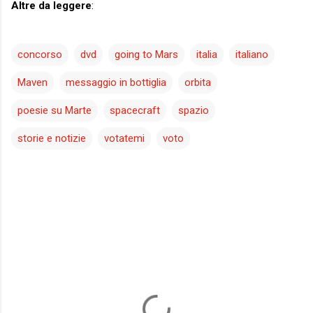
Altre da leggere
:
concorso
dvd
going to Mars
italia
italiano
Maven
messaggio in bottiglia
orbita
poesie su Marte
spacecraft
spazio
storie e notizie
votatemi
voto
C
o
m
m
e
n
t
i