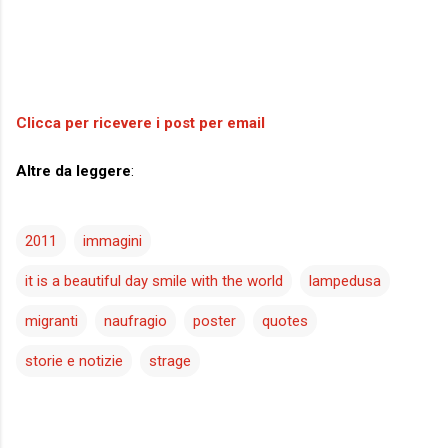
Clicca per ricevere i post per email
Altre da leggere
:
2011
immagini
it is a beautiful day smile with the world
lampedusa
migranti
naufragio
poster
quotes
storie e notizie
strage
C
o