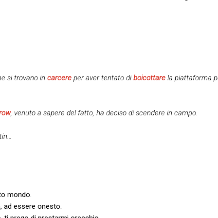
he si trovano in
carcere
per aver tentato di
boicottare
la piattaforma p
row
, venuto a sapere del fatto, ha deciso di scendere in campo.
tin…
sto mondo.
ia, ad essere onesto.
, ti prego di prestarmi orecchio.