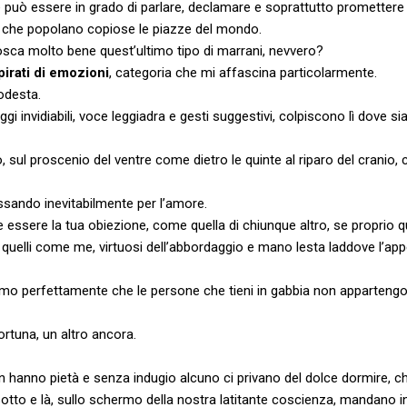
 può essere in grado di parlare, declamare e soprattutto promettere al
 che popolano copiose le piazze del mondo.
ca molto bene quest’ultimo tipo di marrani, nevvero?
pirati di emozioni
, categoria che mi affascina particolarmente.
odesta.
gi invidiabili, voce leggiadra e gesti suggestivi, colpiscono lì dove s
o, sul proscenio del ventre come dietro le quinte al riparo del cranio, c
assando inevitabilmente per l’amore.
essere la tua obiezione, come quella di chiunque altro, se proprio qu
che quelli come me, virtuosi dell’abbordaggio e mano lesta laddove l’ap
mo perfettamente che le persone che tieni in gabbia non appartengo
rtuna, un altro ancora.
on hanno pietà e senza indugio alcuno ci privano del dolce dormire, c
sotto e là, sullo schermo della nostra latitante coscienza, mandano