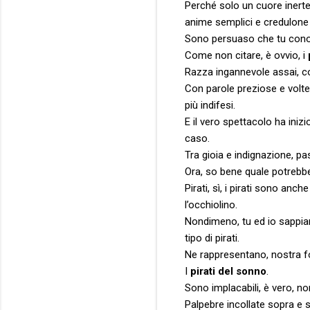
Perché solo un cuore inerte
anime semplici e credulone
Sono persuaso che tu conos
Come non citare, è ovvio, i
Razza ingannevole assai, c
Con parole preziose e volteg
più indifesi.
E il vero spettacolo ha inizi
caso.
Tra gioia e indignazione, p
Ora, so bene quale potrebbe 
Pirati, sì, i pirati sono an
l’occhiolino.
Nondimeno, tu ed io sappia
tipo di pirati.
Ne rappresentano, nostra fo
I
pirati del sonno
.
Sono implacabili, è vero, n
Palpebre incollate sopra e 