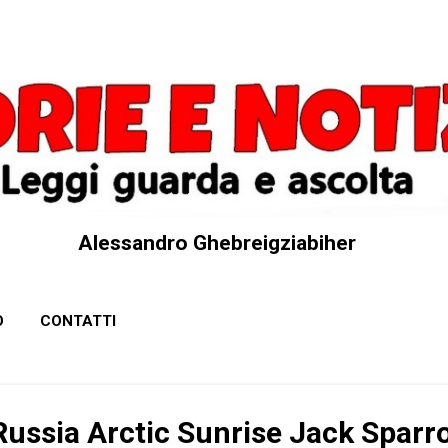
Passa ai contenuti principali
Alessandro Ghebreigziabiher
O
CONTATTI
ussia Arctic Sunrise Jack Sparr