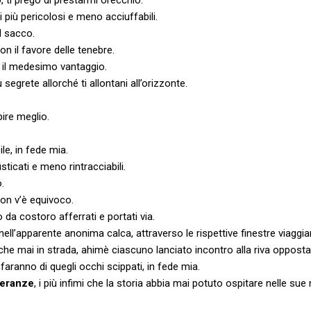
 i più pericolosi e meno acciuffabili.
l sacco.
on il favore delle tenebre.
 il medesimo vantaggio.
 segrete allorché ti allontani all’orizzonte.
ire meglio.
e, in fede mia.
isticati e meno rintracciabili.
.
on v’è equivoco.
da costoro afferrati e portati via.
i nell’apparente anonima calca, attraverso le rispettive finestre viaggi
che mai in strada, ahimè ciascuno lanciato incontro alla riva opposta
e faranno di quegli occhi scippati, in fede mia.
speranze
, i più infimi che la storia abbia mai potuto ospitare nelle s