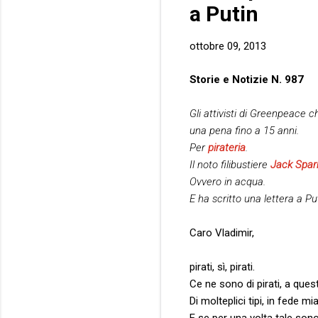
a Putin
ottobre 09, 2013
Storie e Notizie N. 987
Gli attivisti di Greenpeace c
una pena fino a 15 anni.
Per
pirateria
.
Il noto filibustiere
Jack Spar
Ovvero in acqua.
E ha scritto una lettera a Pu
Caro Vladimir,
pirati, sì, pirati.
Ce ne sono di pirati, a que
Di molteplici tipi, in fede m
E se per una volta tale sono