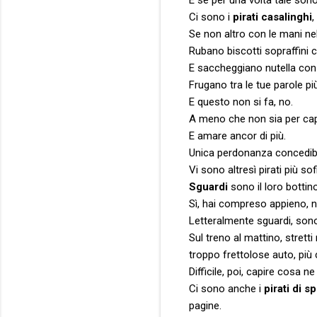
Ci sono i
pirati casalinghi
,
Se non altro con le mani ne
Rubano biscotti sopraffini c
E saccheggiano nutella con
Frugano tra le tue parole più
E questo non si fa, no.
A meno che non sia per cap
E amare ancor di più.
Unica perdonanza concedibil
Vi sono altresì pirati più sof
Sguardi
sono il loro bottino
Sì, hai compreso appieno, n
Letteralmente sguardi, sono 
Sul treno al mattino, strett
troppo frettolose auto, più 
Difficile, poi, capire cosa n
Ci sono anche i
pirati di 
pagine.