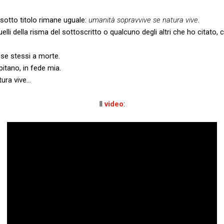
 sotto titolo rimane uguale:
umanità sopravvive se natura vive
.
uelli della risma del sottoscritto o qualcuno degli altri che ho citato
e stessi a morte.
pitano, in fede mia.
tura vive…
Il
video
: