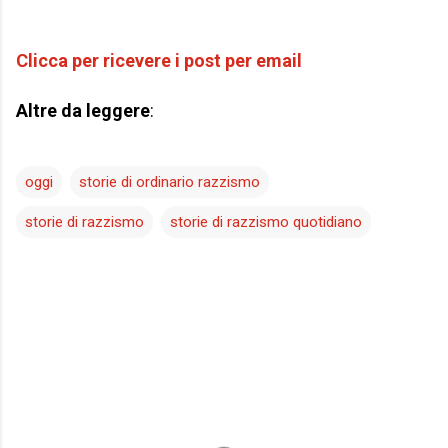
Clicca per ricevere i post per email
Altre da leggere
:
oggi
storie di ordinario razzismo
storie di razzismo
storie di razzismo quotidiano
C
o
m
m
e
n
t