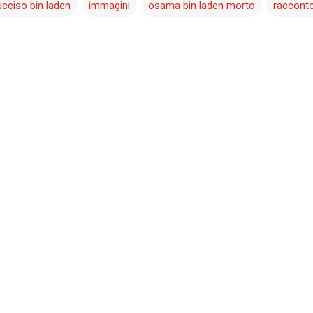
ucciso bin laden
immagini
osama bin laden morto
raccont