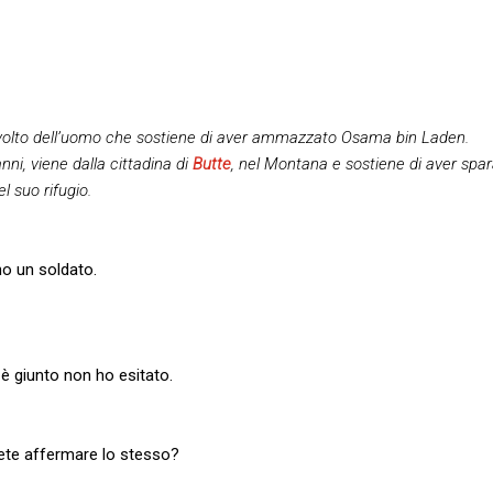
 volto dell’uomo che sostiene di aver ammazzato Osama bin Laden.
anni, viene dalla cittadina di
Butte
, nel Montana e sostiene di aver spara
el suo rifugio.
no un soldato.
 giunto non ho esitato.
otete affermare lo stesso?