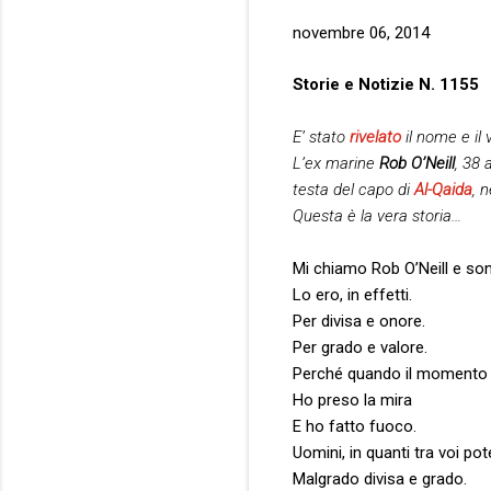
novembre 06, 2014
Storie e Notizie N. 1155
E’ stato
rivelato
il nome e il
L’ex marine
Rob O’Neill
, 38 
testa del capo di
Al-Qaida
, n
Questa è la vera storia…
Mi chiamo Rob O’Neill e so
Lo ero, in effetti.
Per divisa e onore.
Per grado e valore.
Perché quando il momento è
Ho preso la mira
E ho fatto fuoco.
Uomini, in quanti tra voi p
Malgrado divisa e grado.