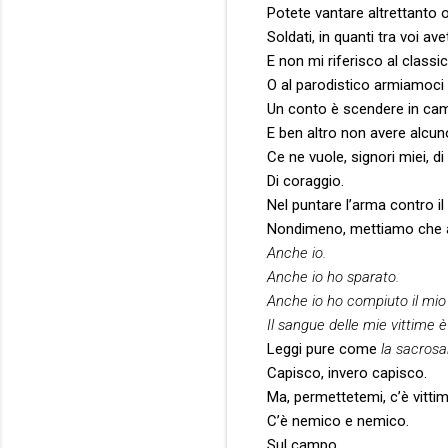
Potete vantare altrettanto 
Soldati, in quanti tra voi 
E non mi riferisco al class
O al parodistico armiamoci
Un conto è scendere in ca
E ben altro non avere alcuno
Ce ne vuole, signori miei, di
Di coraggio.
Nel puntare l’arma contro il 
Nondimeno, mettiamo che alc
Anche io.
Anche io ho sparato.
Anche io ho compiuto il mio
Il sangue delle mie vittime 
Leggi pure come
la sacrosa
Capisco, invero capisco.
Ma, permettetemi, c’è vittim
C’è nemico e nemico.
Sul campo.