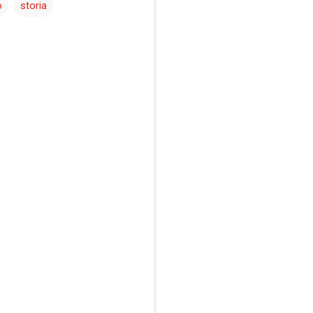
o
storia