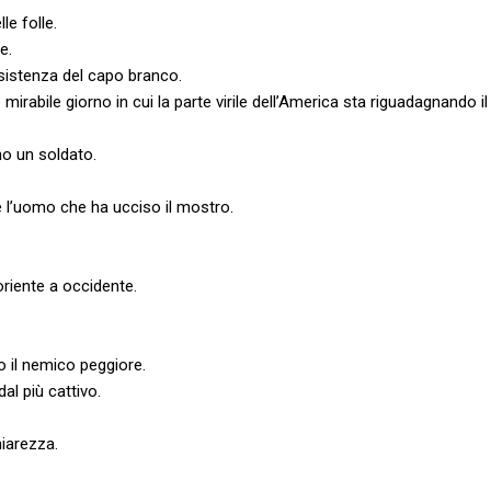
le folle.
e.
’esistenza del capo branco.
mirabile giorno in cui la parte virile dell’America sta riguadagnando 
no un soldato.
l’uomo che ha ucciso il mostro.
iente a occidente.
o il nemico peggiore.
dal più cattivo.
iarezza.