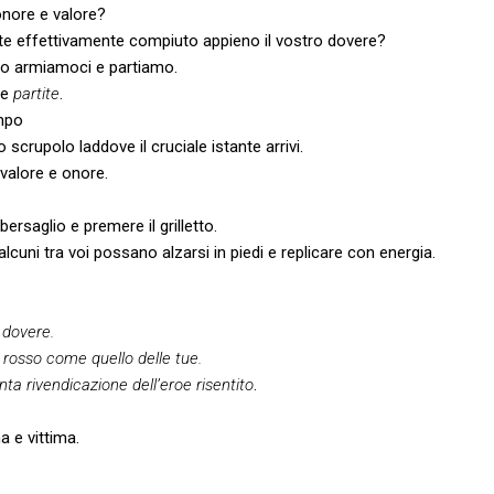
onore e valore?
avete effettivamente compiuto appieno il vostro dovere?
ico armiamoci e partiamo.
 e
partite
.
mpo
 scrupolo laddove il cruciale istante arrivi.
 valore e onore.
bersaglio e premere il grilletto.
uni tra voi possano alzarsi in piedi e replicare con energia.
 dovere.
è rosso come quello delle tue.
nta rivendicazione dell’eroe risentito
.
a e vittima.