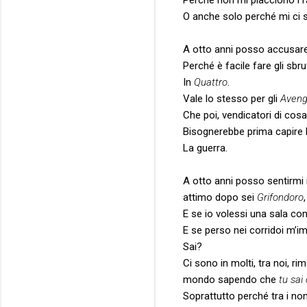
O anche solo perché mi ci s
A otto anni posso accusar
Perché è facile fare gli sbru
In
Quattro
.
Vale lo stesso per gli
Aveng
Che poi, vendicatori di cos
Bisognerebbe prima capire 
La guerra.
A otto anni posso sentirmi 
attimo dopo sei
Grifondoro
E se io volessi una sala c
E se perso nei corridoi m’i
Sai?
Ci sono in molti, tra noi, r
mondo sapendo che
tu sai 
Soprattutto perché tra i nom