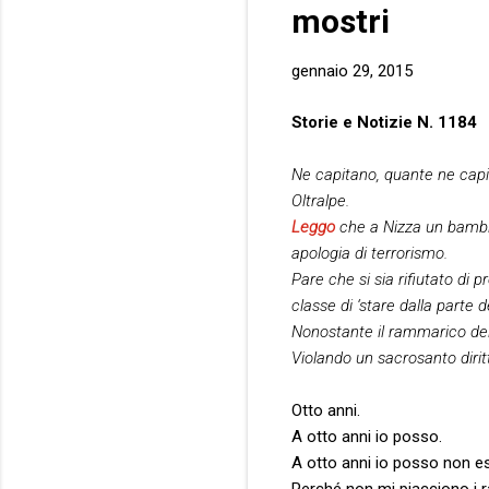
mostri
gennaio 29, 2015
Storie e Notizie N. 1184
Ne capitano, quante ne capi
Oltralpe.
Leggo
che a Nizza un bambino
apologia di terrorismo.
Pare che si sia rifiutato di
classe di ‘stare dalla parte dei
Nonostante il rammarico dei 
Violando un sacrosanto diri
Otto anni.
A otto anni io posso.
A otto anni io posso non 
Perché non mi piacciono i ra