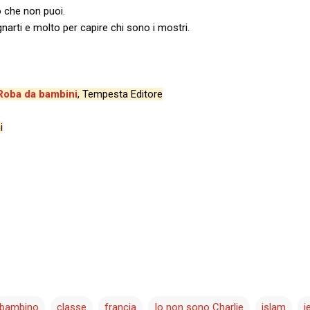
to che non puoi.
gnarti e molto per capire chi sono i mostri.
Roba da bambini
, Tempesta Editore
i
bambino
classe
francia
Io non sono Charlie
islam
j