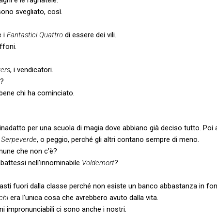
ono svegliato, così.
e i
Fantastici Quattro
di essere dei vili.
ffoni.
ers
, i vendicatori.
a?
bene chi ha cominciato.
inadatto per una scuola di magia dove abbiano già deciso tutto. Poi a
,
Serpeverde
, o peggio, perché gli altri contano sempre di meno.
omune che non c’è?
mbattessi nell’innominabile
Voldemort
?
imasti fuori dalla classe perché non esiste un banco abbastanza in fo
chi
era l’unica cosa che avrebbero avuto dalla vita.
i impronunciabili ci sono anche i nostri.