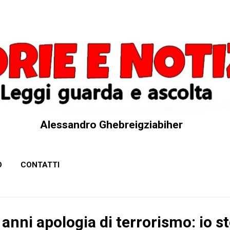
Passa ai contenuti principali
Alessandro Ghebreigziabiher
O
CONTATTI
anni apologia di terrorismo: io st