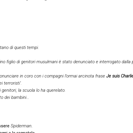
tano di questi tempi.
 figlio di genitori musulmani è stato denunciato e interrogato dalla pol
 pronunciare in coro con i compagni l’ormai arcinota frase
Je suis Charli
 terroristi’.
genitori, la scuola lo ha querelato.
tto dei bambini…
essere
Spiderman
.
gni e le ragnatele.