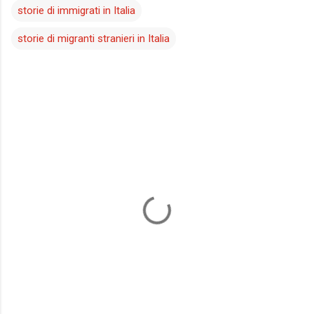
storie di immigrati in Italia
storie di migranti stranieri in Italia
C
o
m
m
e
n
t
i