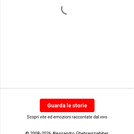
t
i
Guarda le storie
Scopri vite ed emozioni raccontate dal vivo
© 2008-2026 Alessandro Ghebreigziabiher