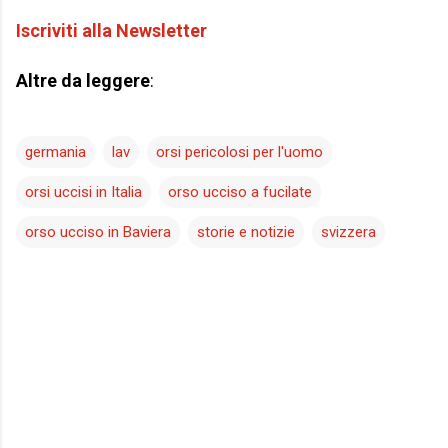
Iscriviti alla Newsletter
Altre da leggere
:
germania
lav
orsi pericolosi per l'uomo
orsi uccisi in Italia
orso ucciso a fucilate
orso ucciso in Baviera
storie e notizie
svizzera
C
o
m
m
e
n