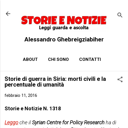
Passa ai contenuti principali
Alessandro Ghebreigziabiher
ABOUT
CHI SONO
CONTATTI
Storie di guerra in Siria: morti civili e la
percentuale di umanità
febbraio 11, 2016
Storie e Notizie N. 1318
Leggo
che il
Syrian Centre for Policy Research
ha di