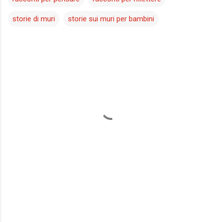
storie di muri
storie sui muri per bambini
C
o
m
m
e
n
t
i