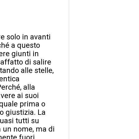
e solo in avanti
iché a questo
re giunti in
affatto di salire
ando alle stelle,
entica
Perché, alla
avere ai suoi
l quale prima o
o giustizia. La
asi tutti su
ha un nome, ma di
mente fuori