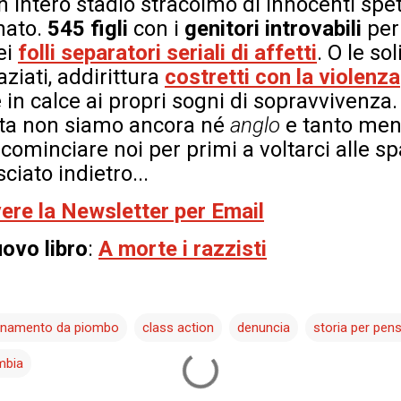
 intero stadio stracolmo di innocenti spet
nato.
545 figli
con i
genitori introvabili
per
ei
folli separatori seriali di affetti
. O le so
aziati, addirittura
costretti con la violenza
e in calce ai propri sogni di sopravvivenza.
rta non siamo ancora né
anglo
e tanto me
ominciare noi per primi a voltarci alle sp
iato indietro...
evere la Newsletter per Email
uovo libro
:
A morte i razzisti
enamento da piombo
class action
denuncia
storia per pen
mbia