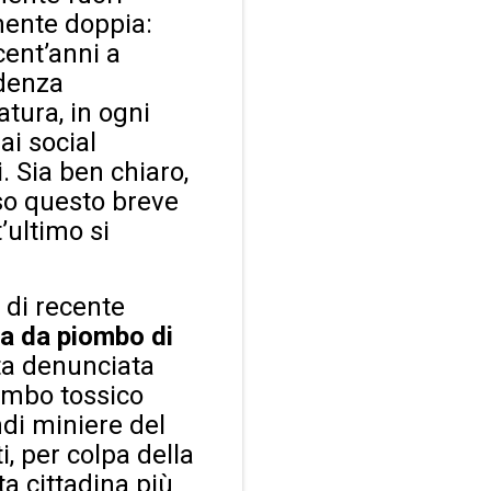
ente doppia:
cent’anni a
ndenza
atura, in ogni
ai social
. Sia ben chiaro,
so questo breve
’ultimo si
a di recente
a da piombo di
ata denunciata
iombo tossico
ndi miniere del
, per colpa della
a cittadina più