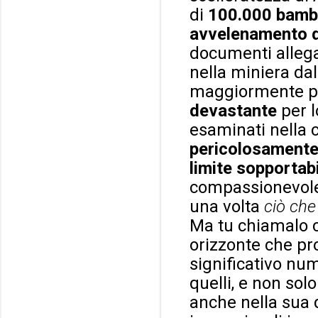
di
100.000 bambi
avvelenamento d
documenti allega
nella miniera dal
maggiormente per
devastante
per 
esaminati nella 
pericolosamente 
limite sopportab
compassionevole c
una volta
ciò che 
Ma tu chiamalo co
orizzonte che pr
significativo nu
quelli, e non sol
anche nella sua 