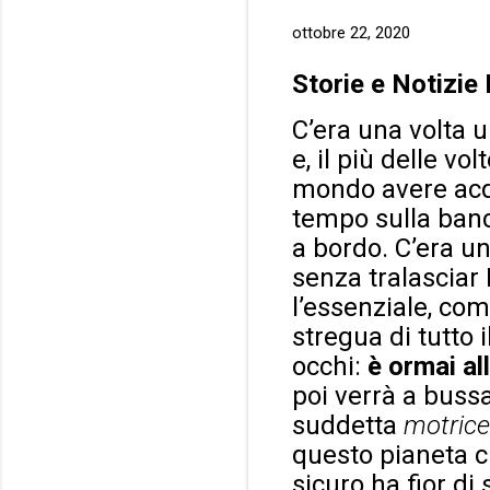
ottobre 22, 2020
Storie e Notizie
C’era una volta u
e, il più delle v
mondo avere acqui
tempo sulla banch
a bordo. C’era un
senza tralasciar 
l’essenziale, com
stregua di tutto 
occhi:
è ormai al
poi verrà a bussa
suddetta
motric
questo pianeta c
sicuro ha fior di