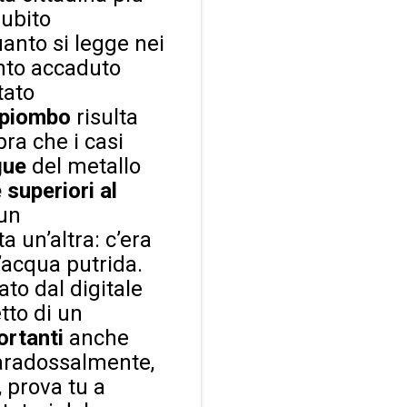
subito
uanto si legge nei
nto accaduto
tato
 piombo
risulta
ra che i casi
gue
del metallo
 superiori al
 un
a un’altra: c’era
acqua putrida.
to dal digitale
tto di un
ortanti
anche
 paradossalmente,
, prova tu a