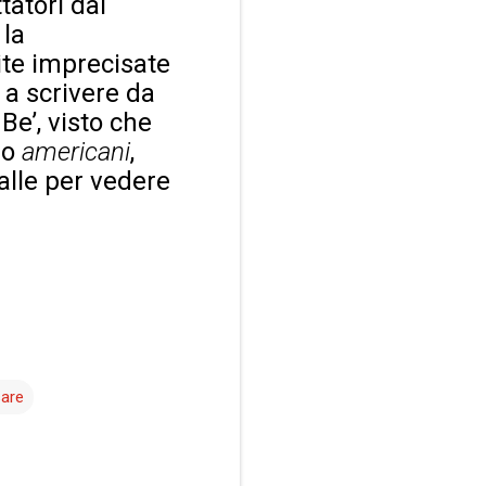
tatori dal
 la
lite imprecisate
a scrivere da
 Be’, visto che
no
americani
,
alle per vedere
sare