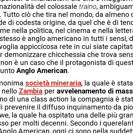
nazionalità del colossale
traino
, ambiguam
. Tutto ciò che tira nel mondo, da almeno 
de di codesta origine, da quel che è di te
e nella politica, nel cinema e nella letter
stesso è anglo americano in tutti i sensi, d
oglia appiccicosa rete in cui siate capitati
er demonizzare chicchessia che trova sen
 non è un caso che il protagonista di quest
punto
Anglo American
.
’omonima
società mineraria
, la quale è stat
 nello
Zambia
per
avvelenamento di mass
erno di una class action la compagnia è st
 di prevenire il diffuso inquinamento da p
bwe, la quale ha ospitato una delle più gra
so per molti decenni. Secondo i querelanti
Anglo American, oggi ci sono nella suddett