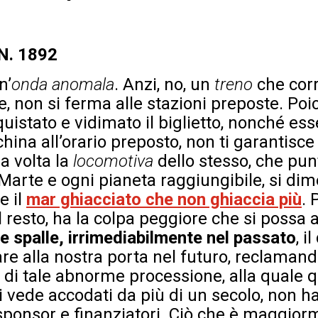
 N. 1892
n’
onda anomala
. Anzi, no, un
treno
che corr
olte, non si ferma alle stazioni preposte. Po
stato e vidimato il biglietto, nonché esse
ina all’orario preposto, non ti garantisce 
a volta la
locomotiva
dello stesso, che punt
Marte e ogni pianeta raggiungibile, si dim
e il
mar ghiacciato che non ghiaccia più
. 
il resto, ha la colpa peggiore che si possa 
le spalle, irrimediabilmente nel passato
, i
re alla nostra porta nel futuro, reclamand
e
di tale abnorme processione, alla quale qu
i vede accodati da più di un secolo, non 
 sponsor e finanziatori. Ciò che è maggior