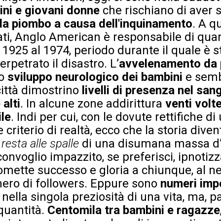
ni e giovani donne
che rischiano di aver 
a piombo a causa dell'inquinamento
. A q
ti, Anglo American è responsabile di qua
 1925 al 1974, periodo durante il quale è s
petrato il disastro. L’
avvelenamento da
lo
sviluppo neurologico dei bambini
e semb
città dimostrino
livelli di presenza nel san
alti
. In alcune zone addirittura
venti volte
ile
. Indi per cui, con le dovute rettifiche di
riterio di realtà, ecco che la storia divent
resta alle spalle
di una disumana massa d’
nvoglio impazzito, se preferisci, ipnotizza
omette successo e gloria a chiunque, al ne
mero di followers. Eppure sono
numeri imp
o nella singola preziosità di una vita, ma,
quantità.
Centomila tra bambini e ragazze