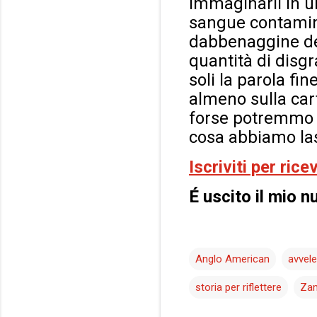
immaginarli in un
sangue contami
dabbenaggine d
quantità di disgr
soli la parola fin
almeno sulla ca
forse potremmo c
cosa abbiamo lasc
Iscriviti per ric
É uscito il mio n
Anglo American
avvel
storia per riflettere
Za