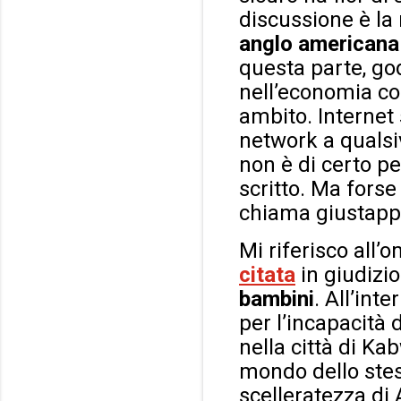
discussione è la 
anglo americana
questa parte, go
nell’economia com
ambito. Internet 
network a qualsiv
non è di certo p
scritto. Ma forse
chiama giustap
Mi riferisco all
citata
in giudizio
bambini
. All’int
per l’incapacità
nella città di Ka
mondo dello stes
scelleratezza di 