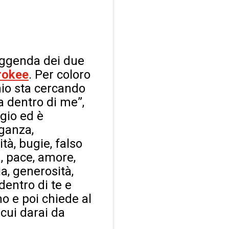
leggenda dei due
rokee
. Per coloro
hio sta cercando
a dentro di me”,
agio ed è
oganza,
tà, bugie, falso
a, pace, amore,
a, generosità,
dentro di te e
mo e poi chiede al
 cui darai da