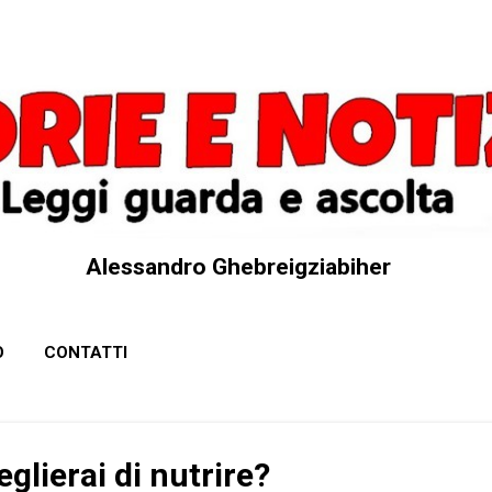
Passa ai contenuti principali
Alessandro Ghebreigziabiher
O
CONTATTI
eglierai di nutrire?