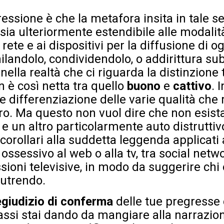
ressione è che la metafora insita in tale 
sia ulteriormente estendibile alle modalità
ete e ai dispositivi per la diffusione di og
ilandolo, condividendolo, o addirittura su
ella realtà che ci riguarda la distinzione 
on è così netta tra quello
buono
e
cattivo
. 
re differenziazione delle varie qualità che
o. Ma questo non vuol dire che non esista
e un altro particolarmente auto distruttiv
 corollari alla suddetta leggenda applicati 
ossessivo al web o alla tv, tra social networ
sioni televisive, in modo da suggerire chi
nutrendo.
egiudizio di conferma
delle tue pregresse 
assi stai dando da mangiare alla narrazion