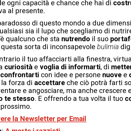
ede ogni capacità e chance che hai di
costr
va al presente.
 paradosso di questo mondo a due dimension
alsiasi sia il lupo che scegliamo di nutrir
 c’è qualcuno che sta
nutrendo
il suo
portaf
 questa sorta di inconsapevole
bulimia
dig
ntrario il tuo affacciarti alla finestra, virt
ra
curiosità
e
voglia di informarti
, di
metter
i
confrontarti
con idee e persone
nuove
e
 la forza di
accettare
che ciò potrà farti so
ventare e angosciare, ma anche crescere ed
o te stesso
. E offrendo a tua volta il tuo
c
l prossimo.
evere la Newsletter per Email
o
:
A morte i razzisti