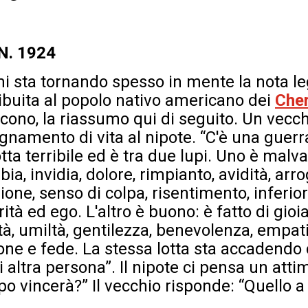
 N. 1924
 mi sta tornando spesso in mente la nota 
ribuita al popolo nativo americano dei
Che
cono, la riassumo qui di seguito. Un vecc
egnamento di vita al nipote. “C'è una guerr
lotta terribile ed è tra due lupi. Uno è malv
a, invidia, dolore, rimpianto, avidità, arr
e, senso di colpa, risentimento, inferiori
rità ed ego. L'altro è buono: è fatto di gioi
à, umiltà, gentilezza, benevolenza, empati
one e fede. La stessa lotta sta accadendo 
ni altra persona”. Il nipote ci pensa un atti
o vincerà?” Il vecchio risponde: “Quello a