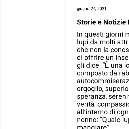
giugno 24, 2021
Storie e Notizie
In questi giorni
lupi da molti att
che non la conos
di offrire un ins
gli dice. “È una 
composto da rabbi
autocommiserazion
orgoglio, superio
speranza, serenit
verità, compassi
all’interno di og
nonno: “Quale lup
mangiare”.