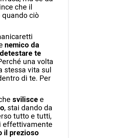
ince che il
o quando ciò
anicaretti
le
nemico da
detestare te
 Perché una volta
 stessa vita sul
dentro di te. Per
 che
svilisce
e
so
, stai dando da
so tutto e tutti,
ai effettivamente
 il prezioso