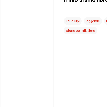
i due lupi
leggende
storie per riflettere
C
o
m
m
e
n
t
i