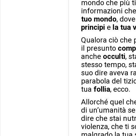
mondo che più t
informazioni che
tuo mondo
, dove
principi
e
la tua 
Qualora ciò che 
il presunto
compl
anche
occulti
, s
stesso tempo, sta
suo dire aveva ra
parabola del tiz
tua
follia
, ecco.
Allorché quel che
di un’umanità s
dire che stai nut
violenza, che ti 
malgrado la tua 