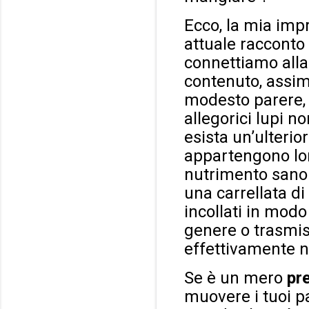
Ecco, la mia imp
attuale racconto 
connettiamo alla r
contenuto, assim
modesto parere, n
allegorici lupi n
esista un’ulterio
appartengono lor
nutrimento sano 
una carrellata di
incollati in modo 
genere o trasmis
effettivamente 
Se è un mero
pr
muovere i tuoi p