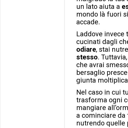
un lato aiuta a
e
mondo là fuori s
accade.
Laddove invece t
cucinati dagli ch
odiare
, stai nut
stesso
. Tuttavia
che avrai smesso 
bersaglio prescelt
giunta moltiplica
Nel caso in cui t
trasforma ogni 
mangiare all’orm
a cominciare da t
nutrendo quelle 