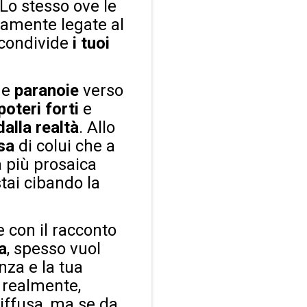
 Lo stesso ove le
camente legate al
condivide
i tuoi
ue
paranoie
verso
poteri forti
e
dalla realtà
. Allo
lsa
di colui che a
a più prosaica
tai cibando la
e con il racconto
a
, spesso vuol
nza e la tua
a realmente,
iffusa, ma se da