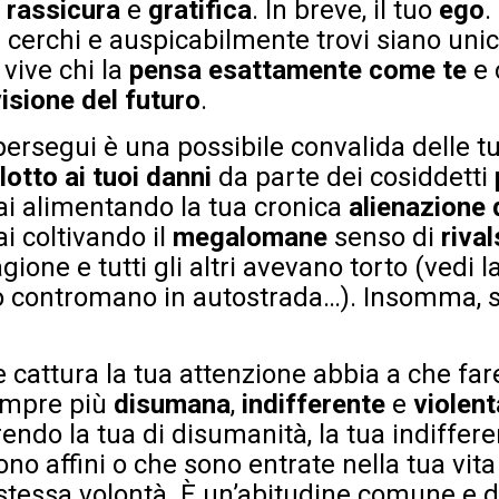
i
rassicura
e
gratifica
. In breve, il tuo
ego
.
 cerchi e auspicabilmente trovi siano uni
 vive chi la
pensa esattamente come te
e 
visione del futuro
.
persegui è una possibile convalida delle t
otto ai tuoi danni
da parte dei cosiddetti
tai alimentando la tua cronica
alienazione 
i coltivando il
megalomane
senso di
riva
gione e tutti gli altri avevano torto (vedi l
io contromano in autostrada…). Insomma, s
 cattura la tua attenzione abbia a che far
empre più
disumana
,
indifferente
e
violent
rendo la tua di disumanità, la tua indiffere
sono affini o che sono entrate nella tua vit
stessa volontà. È un’abitudine comune e d