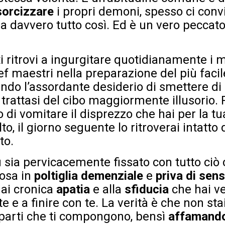
sorcizzare
i propri demoni, spesso ci conv
ia davvero tutto così. Ed è un vero peccat
i ritrovi a ingurgitare quotidianamente i m
ef maestri nella preparazione del più faci
rendo l’assordante desiderio di smettere di
, trattasi del cibo maggiormente illusorio.
di vomitare il disprezzo che hai per la tua
o, il giorno seguente lo ritroverai intatto 
to.
u sia pervicacemente fissato con tutto ciò
cosa in
poltiglia demenziale
e
priva di sen
ai cronica
apatia
e alla
sfiducia
che hai ver
e e a finire con te. La verità è che non st
parti che ti compongono, bensì
affamando