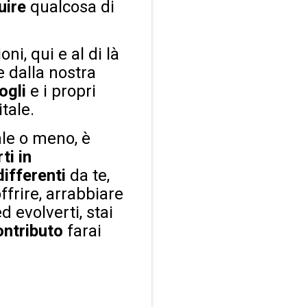
uire
qualcosa di
i, qui e al di là
e dalla nostra
ogli
e i propri
itale.
uale o meno, è
ti in
differenti
da te,
ffrire, arrabbiare
 evolverti, stai
ontributo
farai