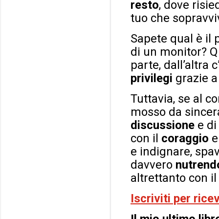
resto
, dove risi
tuo che sopravvi
Sapete qual è il
di un monitor? Qu
parte, dall’altra
privilegi
grazie a
Tuttavia, se al co
mosso da since
discussione
e d
con il
coraggio
e
e indignare, spa
davvero
nutrend
altrettanto con i
Iscriviti per ric
Il mio ultimo libr