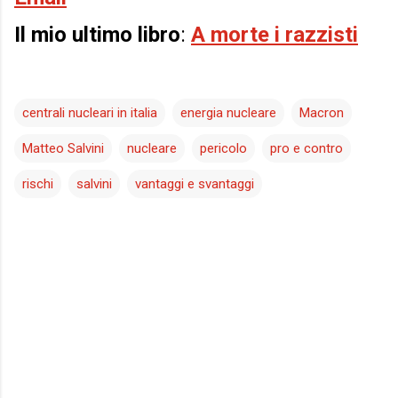
Il mio ultimo libro
:
A morte i razzisti
centrali nucleari in italia
energia nucleare
Macron
Matteo Salvini
nucleare
pericolo
pro e contro
rischi
salvini
vantaggi e svantaggi
C
o
m
m
e
n
t