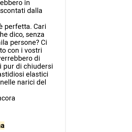
rebbero in
scontati dalla
è perfetta. Cari
he dico, senza
ila persone? Ci
o con i vostri
verrebbero di
 pur di chiudersi
stidiosi elastici
elle narici del
ncora
ma