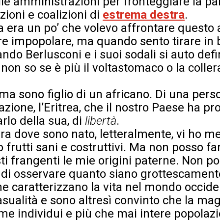
lle amministrazioni per fronteggiare la p
zioni e coalizioni di
estrema destra
.
 era un po’ che volevo affrontare questo
re impopolare, ma quando sento tirare in b
ando Berlusconi e i suoi sodali si auto defi
non so se è più il voltastomaco o la colle
 ma sono figlio di un africano. Di una per
azione, l’Eritrea, che il nostro Paese ha pr
arlo della sua, di
libertà
.
rra dove sono nato, letteralmente, vi ho me
 frutti sani e costruttivi. Ma non posso f
ti frangenti le mie origini paterne. Non p
, di osservare quanto siano grottescament
he caratterizzano la vita nel mondo occide
sualità e sono altresì convinto che la mag
e individui e più che mai intere popolazi