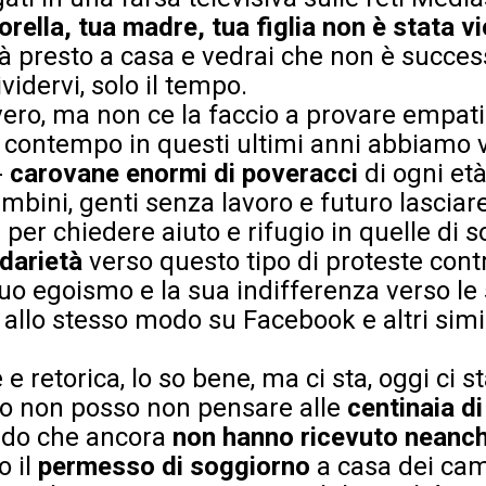
rella, tua madre, tua figlia non è stata v
à presto a casa e vedrai che non è success
vidervi, solo il tempo.
vero, ma non ce la faccio a provare empat
 contempo in questi ultimi anni abbiamo 
-
carovane enormi di poveracci
di ogni età
mbini, genti senza lavoro e futuro lasciar
o
per chiedere aiuto e rifugio in quelle di s
idarietà
verso questo tipo di proteste cont
 suo egoismo e la sua indifferenza verso le 
 allo stesso modo su Facebook e altri simi
retorica, lo so bene, ma ci sta, oggi ci st
po non posso non pensare alle
centinaia di
do che ancora
non hanno ricevuto neanch
o il
permesso di soggiorno
a casa dei cami