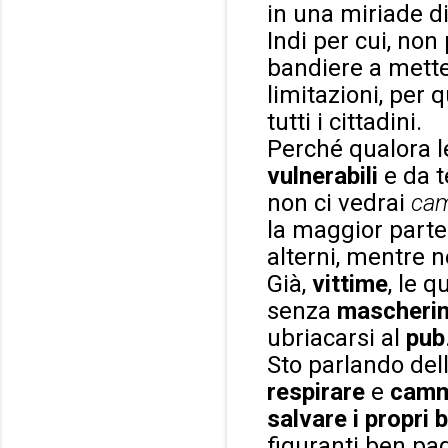
in una miriade di
Indi per cui, non
bandiere a mette
limitazioni, per
tutti i cittadini.
Perché qualora l
vulnerabili
e da
non ci vedrai
cam
la maggior parte
alterni, mentre n
Già,
vittime
, le 
senza
mascheri
ubriacarsi al
pub
Sto parlando del
respirare
e
camm
salvare i propri 
figuranti ben pag