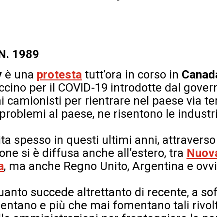
 N. 1989
y
è una
protesta
tutt’ora in corso in
Cana
accino per il COVID-19 introdotte dal gover
 camionisti per rientrare nel paese via ter
roblemi al paese, ne risentono le industri
 spesso in questi ultimi anni, attraverso 
one si è diffusa anche all’estero, tra
Nuov
a
, ma anche Regno Unito, Argentina e ovvi
 quanto succede
altrettanto
di recente, a sof
ntano e più che mai fomentano tali rivolt