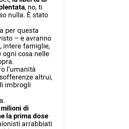
iolentata
, no, ti
o nulla. È stato
ia per questa
visto – e avranno
, intere famiglie,
e ogni cosa nelle
opra.
ro l’umanità
sofferenze altrui,
li imbrogli
a.
 milioni di
e la prima dose
onisti arrabbiati