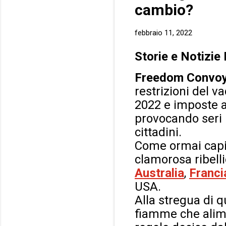
cambio?
febbraio 11, 2022
Storie e Notizie
Freedom Convo
restrizioni del v
2022 e imposte ai
provocando seri p
cittadini.
Come ormai capita
clamorosa ribelli
Australia
,
Franci
USA.
Alla stregua di
fiamme che alime