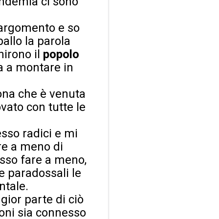
andemia ci sono
 argomento e so
allo la parola
nirono il
popolo
ra a montare in
sona che è venuta
ovato con tutte le
sso radici e mi
are a meno di
osso fare a meno,
e paradossali le
ntale.
gior parte di ciò
oni sia connesso