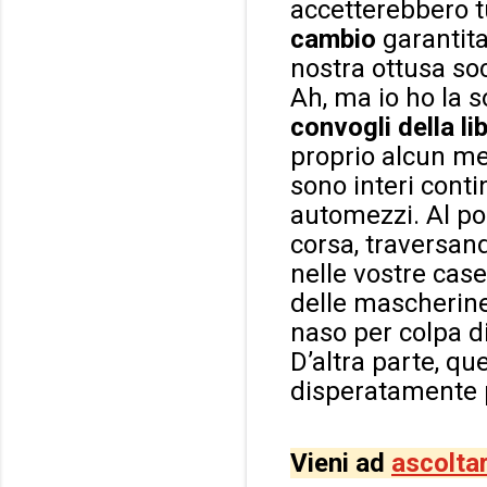
accetterebbero t
cambio
garantita
nostra ottusa soc
Ah, ma io ho la s
convogli della li
proprio alcun me
sono interi conti
automezzi. Al po
corsa, traversand
nelle vostre cas
delle mascherine 
naso per colpa d
D’altra parte, qu
disperatamente
Vieni ad
ascolta