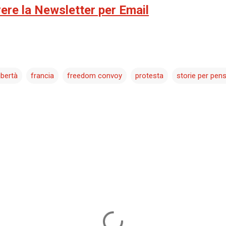
evere la Newsletter per Email
ibertà
francia
freedom convoy
protesta
storie per pen