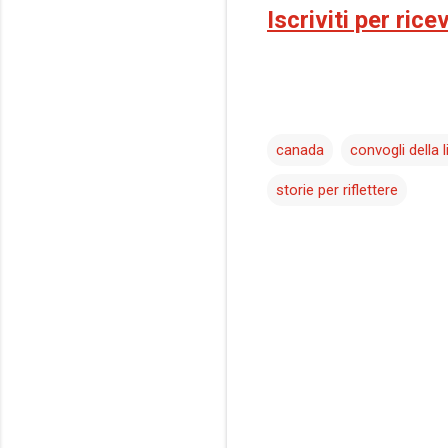
Iscriviti per ric
canada
convogli della l
storie per riflettere
C
o
m
m
e
n
t
i