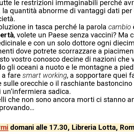
utte le restrizioni immaginabili perché av
 la quantità abnorme di vantaggi dati per 
ietà.
oluzione in tasca perché la parola
cambio
bertà
, volete un Paese senza vaccini? Ma c
dicinale e con un solo dottore ogni diecim
nenti dove potrete scorrazzare a piaciment
sto vostro conosco decine di nazioni che 
o gli oceani a nuoto e le montagne a piedi
e a fare
smart working
, a sopportare quei fa
sulle orecchie o il raschiante bastoncino n
i un’infermiera sadica.
elli che non sono ancora morti ci stanno a
 provando…
rmi
domani alle 17.30, Libreria Lotta, Ro