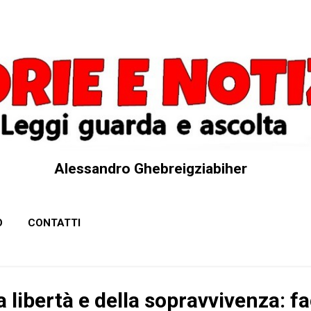
Passa ai contenuti principali
Alessandro Ghebreigziabiher
O
CONTATTI
a libertà e della sopravvivenza: 