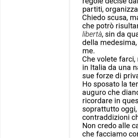
regole decise da
partiti, organizza
Chiedo scusa, ma
che potrò risulta
libertà
, sin da qu
della medesima, 
me.
Che volete farci,
in Italia da una n
sue forze di priv
Ho sposato la te
auguro che diano
ricordare in ques
soprattutto oggi
contraddizioni c
Non credo alle ca
che facciamo com