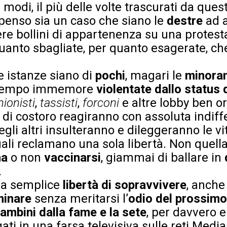
 modi, il più delle volte trascurati da quest
 penso sia un caso che siano le
destre
ad 
re bollini di appartenenza su una protest
 quanto sbagliate, per quanto esagerate, c
e istanze siano di
pochi
, magari le
minoran
 tempo immemore
violentate dallo status
ionisti
,
tassisti
,
forconi
e altre lobby ben o
 di costoro reagiranno con assoluta indiff
egli altri insulteranno e dileggeranno le vi
quali reclamano una sola libertà. Non quella
na
o non
vaccinarsi
, giammai di ballare in
.
la semplice
libertà di sopravvivere
, anche
inare
senza meritarsi l’
odio del prossimo
bambini dalla fame e la sete
, per davvero 
ati in una farsa televisiva sulle reti Medi