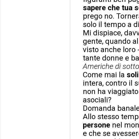
sapere che tua so
prego no. Torner
solo il tempo a di
Mi dispiace, dav
gente, quando al
visto anche loro 
tante donne e ba
Americhe di sott
Come mai la
sol
intera, contro il
non ha viaggiato
asociali?
Domanda banale e 
Allo stesso tem
persone
nel mon
e che se avesser