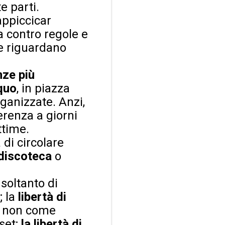
e parti.
appiccicar
a contro regole e
he riguardano
ze più
 quo
, in piazza
rganizzate. Anzi,
erenza a giorni
ttime.
 di circolare
discoteca
o
 soltanto di
; la
libertà di
e non come
aset;
la libertà di