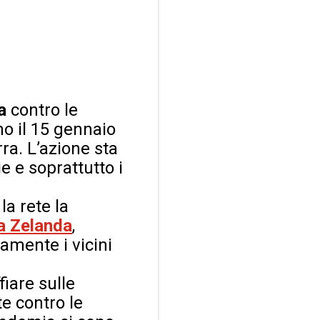
da
contro le
no il 15 gennaio
ra. L’azione sta
e e soprattutto i
la rete la
a Zelanda
,
amente i vicini
fiare sulle
e contro le