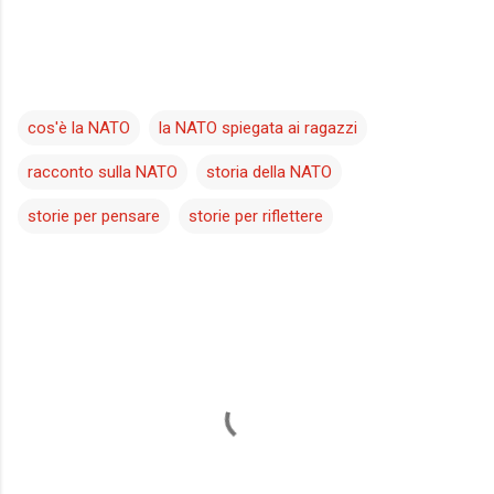
cos'è la NATO
la NATO spiegata ai ragazzi
racconto sulla NATO
storia della NATO
storie per pensare
storie per riflettere
C
o
m
m
e
n
t
i