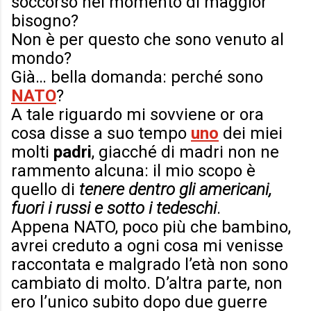
soccorso nel momento di maggior
bisogno?
Non è per questo che sono venuto al
mondo?
Già… bella domanda: perché sono
NATO
?
A tale riguardo mi sovviene or ora
cosa disse a suo tempo
uno
dei miei
molti
padri
, giacché di madri non ne
rammento alcuna: il mio scopo è
quello di
tenere dentro gli americani,
fuori i russi e sotto i tedeschi
.
Appena NATO, poco più che bambino,
avrei creduto a ogni cosa mi venisse
raccontata e malgrado l’età non sono
cambiato
di molto
. D’altra parte, non
ero l’unico subito dopo due guerre