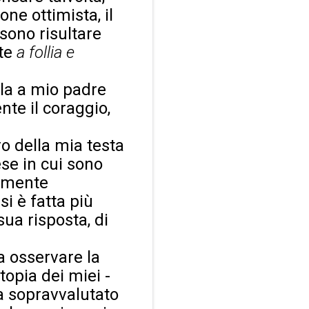
ne ottimista, il
sono risultare
ite
a follia e
rla a mio padre
te il coraggio,
ro della mia testa
se in cui sono
ramente
i è fatta più
sua risposta, di
a osservare la
topia dei miei -
ra sopravvalutato