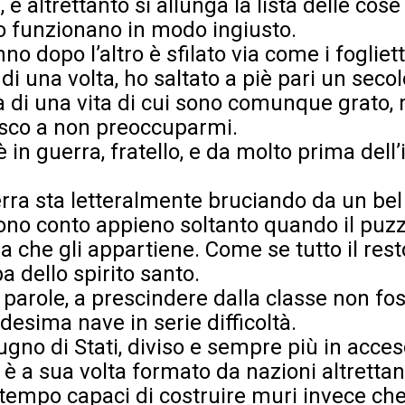
, e altrettanto si allunga la lista delle co
 funzionano in modo ingiusto.
o dopo l’altro è sfilato via come i fogliett
di una volta, ho saltato a piè pari un seco
boa di una vita di cui sono comunque grato,
esco a non preoccuparmi.
 in guerra, fratello, e da molto prima dell
rra sta letteralmente bruciando da un bel 
ono conto appieno soltanto quando il puzz
 che gli appartiene. Come se tutto il rest
a dello spirito santo.
e parole, a prescindere dalla classe non f
esima nave in serie difficoltà.
no di Stati, diviso e sempre più in acceso
 è a sua volta formato da nazioni altretta
 tempo capaci di costruire muri invece che