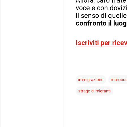
Allora, caro frate
voce e con doviz
il senso di quel
confronto il luog
Iscriviti per ric
immigrazione
marocc
strage di migranti
C
o
m