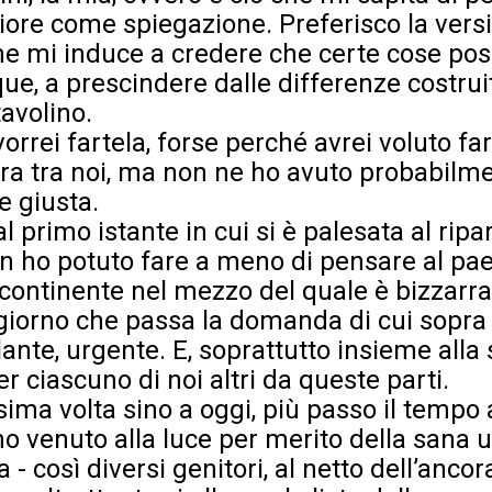
ore come spiegazione. Preferisco la versio
che mi induce a credere che certe cose pos
que, a prescindere dalle differenze costru
tavolino.
rrei fartela, forse perché avrei voluto fa
a tra noi, ma non ne ho avuto probabilmen
e giusta.
al primo istante in cui si è palesata al ripa
n ho potuto fare a meno di pensare al pae
o continente nel mezzo del quale è bizzar
giorno che passa la domanda di cui sopra s
lante, urgente. E, soprattutto insieme alla 
er ciascuno di noi altri da queste parti.
ima volta sino a oggi, più passo il tempo 
no venuto alla luce per merito della sana u
 - così diversi genitori, al netto dell’anco