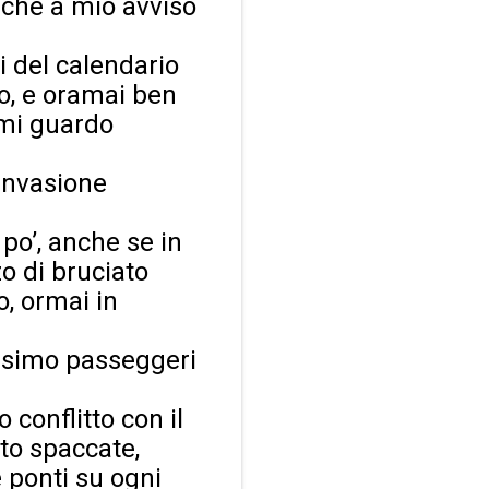
se che a mio avviso
i del calendario
lo, e oramai ben
 mi guardo
’invasione
po’, anche se in
o di bruciato
o, ormai in
ossimo passeggeri
 conflitto con il
nto spaccate,
 ponti su ogni