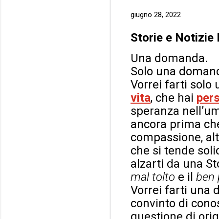
giugno 28, 2022
Storie e Notizie
Una domanda.
Solo una doman
Vorrei farti solo
vita
, che hai
per
speranza nell’uma
ancora prima che 
compassione, alt
che si tende sol
alzarti da una St
mal tolto
e il
ben 
Vorrei farti una
convinto di conos
questione di orig