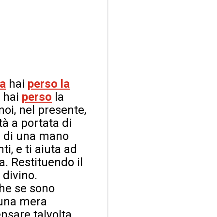
la
hai
perso la
e hai
perso
la
noi, nel presente,
tà a portata di
a di una mano
, e ti aiuta ad
a. Restituendo il
 divino.
che se sono
e una mera
nsare talvolta,