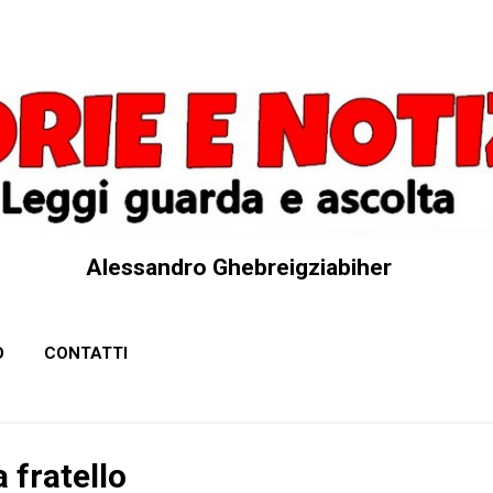
Passa ai contenuti principali
Alessandro Ghebreigziabiher
O
CONTATTI
fratello