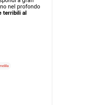
rispondi a gran
ano nel profondo
erribili al
melilla