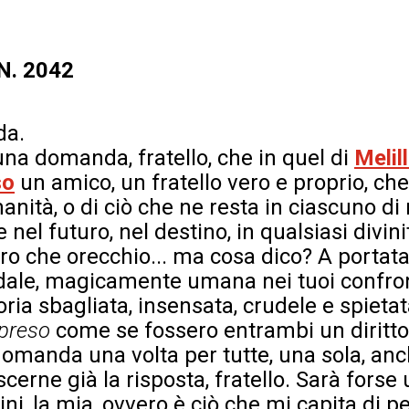
 N. 2042
da.
 una domanda, fratello, che in quel di
Melil
so
un amico, un fratello vero e proprio, ch
nità, o di ciò che ne resta in ciascuno di 
nel futuro, nel destino, in qualsiasi divini
ro che orecchio... ma cosa dico? A portat
idale, magicamente umana nei tuoi confronti
oria sbagliata, insensata, crudele e spietat
preso
come se fossero entrambi un diritto
 domanda una volta per tutte, una sola, an
cerne già la risposta, fratello. Sarà fors
ini, la mia, ovvero è ciò che mi capita di pe