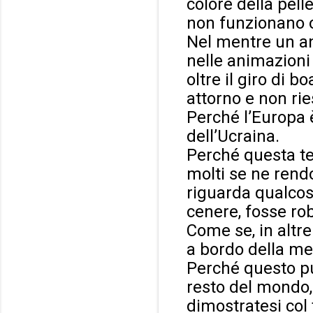
colore della pelle
non funzionano o
Nel mentre un ann
nelle animazioni 
oltre il giro di 
attorno e non ri
Perché l’Europa è
dell’Ucraina.
Perché questa te
molti se ne rend
riguarda qualcosa
cenere, fosse rob
Come se, in altr
a bordo della med
Perché questo pug
resto del mondo,
dimostratesi col