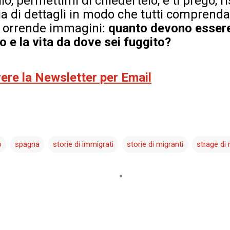
llo, permettimi di chiedertelo, e ti prego, 
ia di dettagli in modo che tutti comprend
le orrende immagini:
quanto devono essere t
o e la vita da dove sei fuggito?
evere la Newsletter per Email
o
spagna
storie di immigrati
storie di migranti
strage di 