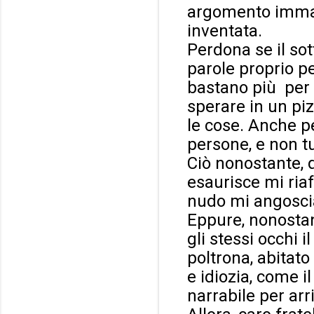
argomento immag
inventata.
Perdona se il so
parole proprio pe
bastano più per 
sperare in un pi
le cose. Anche pe
persone, e non t
Ciò nonostante, 
esaurisce mi riaf
nudo mi angoscia
Eppure, nonosta
gli stessi occhi 
poltrona, abitato
e idiozia,
come il
narrabile per arri