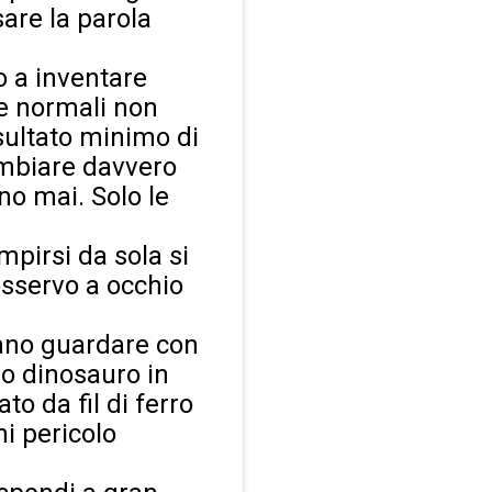
sare la parola
o a inventare
le normali non
sultato minimo di
ambiare davvero
no mai. Solo le
pirsi da sola si
 osservo a occhio
ano guardare con
no dinosauro in
to da fil di ferro
ni pericolo