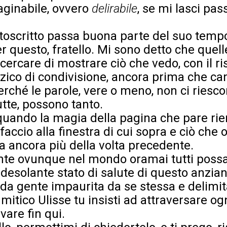
inabile, ovvero
delirabile
, se mi lasci pas
ttoscritto passa buona parte del suo temp
r questo, fratello. Mi sono detto che quel
cercare di mostrare ciò che vedo, con il ri
zzico di condivisione, ancora prima che c
rché le parole, vere o meno, non ci riesco
utte, possono tanto.
quando la magia della pagina che pare riem
faccio alla finestra di cui sopra e ciò che
 ancora più della volta precedente.
nte ovunque nel mondo oramai tutti poss
il desolante stato di salute di questo anzia
 da gente impaurita da se stessa e delimita
 mitico Ulisse
tu insisti ad attraversare og
vare fin qui.