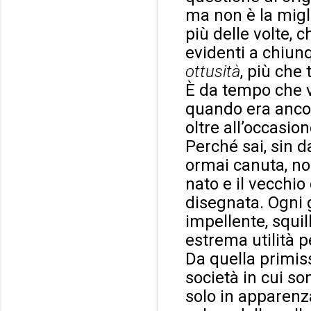
ma non è la migli
più delle volte, 
evidenti a chiun
ottusità
, più che 
È da tempo che vo
quando era ancor
oltre all’occasion
Perché sai, sin d
ormai canuta, no
nato e il vecchi
disegnata. Ogni 
impellente, squil
estrema utilità p
Da quella primiss
società in cui so
solo in apparenza