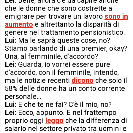
Lei
: Bene, allora c’è da capire anche
che le donne che sono costrette a
emigrare per trovare un lavoro
sono in
aumento
e altrettanto la disparità di
genere nel trattamento pensionistico.
Lui
: Ma le saprà queste cose, no?
Stiamo parlando di una premier, okay?
Una, al femminile, d’accordo?
Lei
: Guarda, io vorrei essere pure
d’accordo, con il femminile, intendo,
ma le notizie recenti
dicono
che solo il
58% delle donne ha un conto corrente
personale…
Lui
: E che te ne fai? C’è il mio, no?
Lei
: Ecco, appunto. E nel frattempo
proprio oggi
leggo
che la differenza di
salario nel settore privato tra uomini e