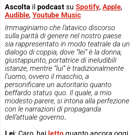
Ascolta
il
podcast
su
Spotify
,
Apple
,
Audible
,
Youtube Music
Immaginiamo che l’atavico discorso
sulla parità di genere nel nostro paese
sia rappresentato in modo teatrale da un
dialogo di coppia, dove “lei” è la donna,
giustappunto, portatrice di ineludibili
istanze, mentre “lui” è tradizionalmente
l’uomo, ovvero il maschio, a
personificare un autoritario quanto
beffardo status quo. Il quale, a mio
modesto parere, si intona alla perfezione
con le narrazioni di propaganda
dell’attuale governo
.
Lei
: Caro, hai
letto
quanto ancora oggi