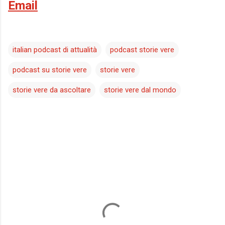
Email
italian podcast di attualità
podcast storie vere
podcast su storie vere
storie vere
storie vere da ascoltare
storie vere dal mondo
C
o
m
m
e
n
t
i