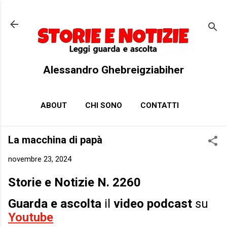
Passa ai contenuti principali
Alessandro Ghebreigziabiher
ABOUT
CHI SONO
CONTATTI
La macchina di papà
novembre 23, 2024
Storie e Notizie N. 2260
Guarda e ascolta
il
video podcast
su
Youtube