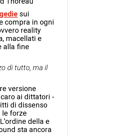
id Thoreau
agedie
sui
le compra in ogni
vvero reality
a, macellati e
 alla fine
o di tutto, ma il
re versione
ro ai dittatori -
itti di dissenso
 le forze
L'ordine della e
apound sta ancora