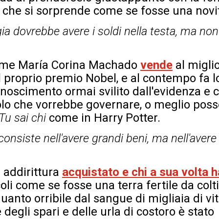
che si sorprende come se fosse una novi
a dovrebbe avere i soldi nella testa, ma non
come María Corina Machado
vende
al miglio
l proprio premio Nobel, e al contempo fa l
onoscimento ormai svilito dall'evidenza e c
polo che vorrebbe governare, o meglio pos
Tu sai chi
come in Harry Potter.
onsiste nell'avere grandi beni, ma nell'avere
 addirittura
acquistato e chi a sua volta 
li come se fosse una terra fertile da colti
nto orribile dal sangue di migliaia di vit
 degli spari e delle urla di costoro è stato