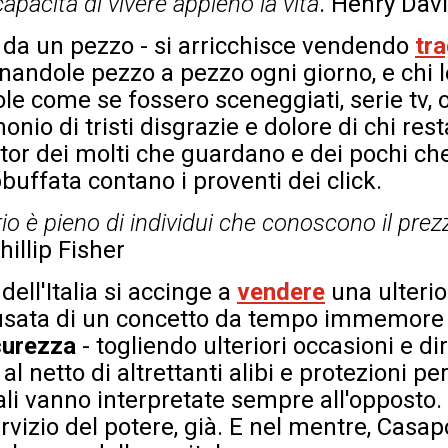
capacità di vivere appieno la vita
. Henry Dav
to da un pezzo - si arricchisce vendendo
tr
onandole pezzo a pezzo ogni giorno, e chi 
e come se fossero sceneggiati, serie tv, o
io di tristi disgrazie e dolore di chi rest
tor dei molti che guardano e dei pochi che
uffata contano i proventi dei click.
io è pieno di individui che conoscono il prezz
Phillip Fisher
dell'Italia si accinge a
vendere
una ulterio
usata di un concetto da tempo immemore ca
curezza
- togliendo ulteriori occasioni e dir
al netto di altrettanti alibi e protezioni per
uali vanno interpretate sempre all'opposto. 
ervizio del potere, già. E nel mentre, Cas