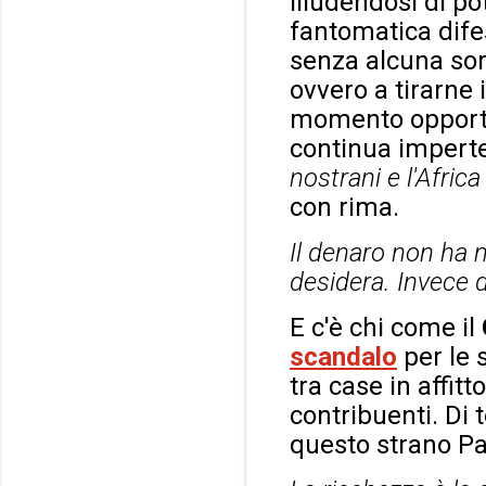
illudendosi di p
fantomatica dife
senza alcuna sorp
ovvero a tirarne i
momento opportun
continua imperter
nostrani e l'Africa 
con rima.
Il denaro non ha 
desidera. Invece d
E c'è chi come il
scandalo
per le 
tra case in affit
contribuenti. Di t
questo strano Pa