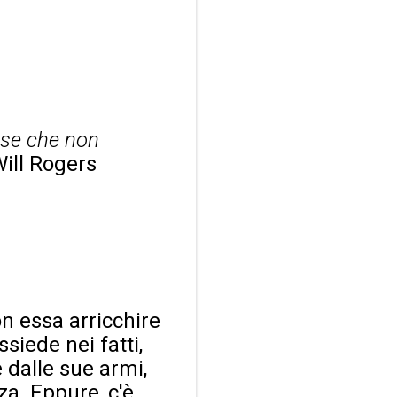
ose che non
Will Rogers
n essa arricchire
siede nei fatti,
e dalle sue armi,
a. Eppure, c'è