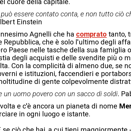
nel cuore della capitale.
 può essere contato conta, e non tutto ciò 
Albert Einstein
'ennesimo Agnelli che ha
comprato
tanto, 
Repubblica, che è solo l'ultimo degli affar
tero Paese nelle tasche della sua famiglia
tia degli acquisti e delle svendite più o m
olta. Con la complicità di almeno due, se no
erni e istituzioni, faccendieri e portaborse
oltitudine di gente colpevolmente distratt
e un uomo povero con un sacco di soldi
. Pa
 volta e c'è ancora un pianeta di nome
Mer
ciare in ogni luogo e istante.
E se ciò che hai, a cui tieni maggiormente