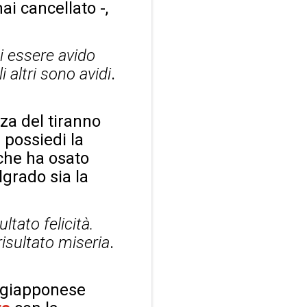
i cancellato -,
di essere avido
 altri sono avidi
.
za del tiranno
 possiedi la
 che ha osato
lgrado sia la
ltato felicità.
risultato miseria
.
o giapponese