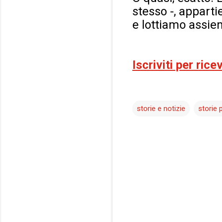
stesso -, apparti
e lottiamo assiem
Iscriviti per ric
storie e notizie
storie 
C
o
m
m
e
n
t