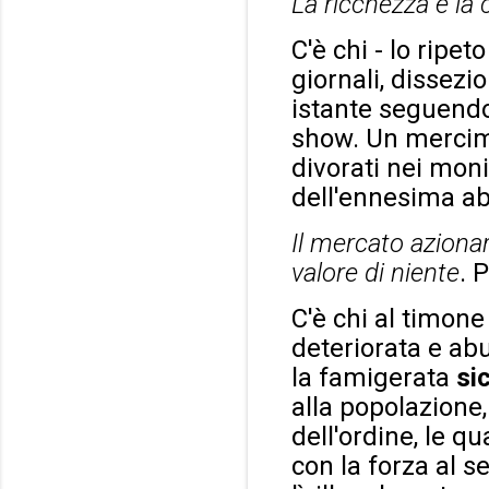
La ricchezza è la 
C'è chi - lo ripe
giornali, dissezi
istante seguendol
show. Un mercimon
divorati nei moni
dell'ennesima abb
Il mercato azionar
valore di niente
. 
C'è chi al timone 
deteriorata e ab
la famigerata
si
alla popolazione, 
dell'ordine, le q
con la forza al s