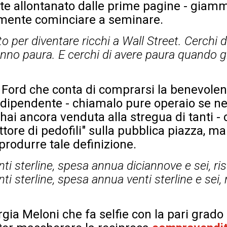
allontanato dalle prime pagine - giamma
amente cominciare a seminare.
eto per diventare ricchi a Wall Street. Cerchi 
anno paura. E cerchi di avere paura quando gli
a Ford che conta di comprarsi la benevolen
o dipendente - chiamalo pure operaio se ne
hai ancora venduta alla stregua di tanti -
tore di pedofili" sulla pubblica piazza, ma
 produrre tale definizione.
i sterline, spesa annua diciannove e sei, risu
i sterline, spesa annua venti sterline e sei, 
rgia Meloni che fa selfie con la pari grad