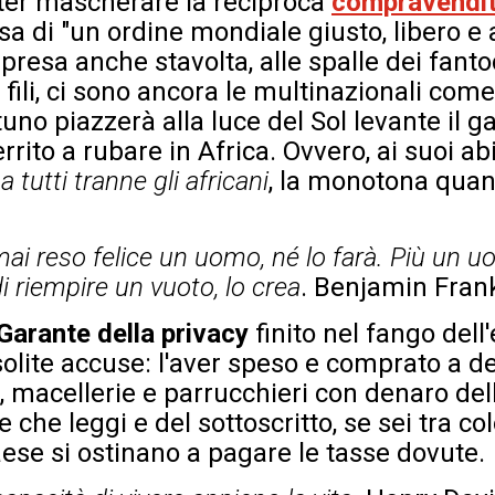
oter mascherare la reciproca
compravendi
sa di "un ordine mondiale giusto, libero e
resa anche stavolta, alle spalle dei fantoc
 fili, ci sono ancora le multinazionali come 
o piazzerà alla luce del Sol levante il g
rito a rubare in Africa. Ovvero, ai suoi ab
a tutti tranne gli africani
, la monotona quan
mai reso felice un uomo, né lo farà. Più un u
i riempire un vuoto, lo crea
. Benjamin Frank
Garante della privacy
finito nel fango del
solite accuse: l'aver speso e comprato a d
to, macellerie e parrucchieri con denaro del
e che leggi e del sottoscritto, se sei tra co
ese si ostinano a pagare le tasse dovute.