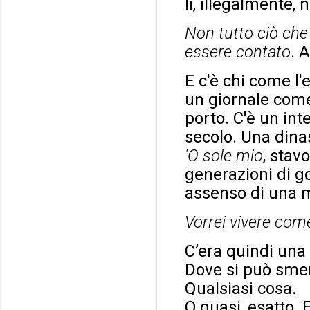
lì, illegalmente, 
Non tutto ciò che
essere contato
. 
E c'è chi come l
un giornale come 
porto. C'è un in
secolo. Una dinas
'O sole mio
, stav
generazioni di gov
assenso di una m
Vorrei vivere com
C’era quindi una
Dove si può smer
Qualsiasi cosa.
O quasi, esatto. 