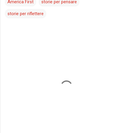
America First
storie per pensare
storie per riflettere
C
o
m
m
e
n
t
i