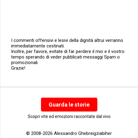
I commenti offensivi e lesivi della dignità altrui verranno
immediatamente cestinati.
P
Inoltre, per favore, evitate di far perdere il mio e il vostro
o
tempo sperando di veder pubblicati messaggi Spam o
s
promozionali.
t
Grazie!
a
u
n
c
o
m
m
Guarda le storie
e
n
Scopri vite ed emozioni raccontate dal vivo
t
o
© 2008-2026 Alessandro Ghebreigziabiher