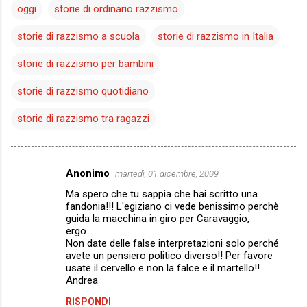
oggi
storie di ordinario razzismo
storie di razzismo a scuola
storie di razzismo in Italia
storie di razzismo per bambini
storie di razzismo quotidiano
storie di razzismo tra ragazzi
Anonimo
martedì, 01 dicembre, 2009
C
Ma spero che tu sappia che hai scritto una
o
fandonia!!! L'egiziano ci vede benissimo perchè
m
guida la macchina in giro per Caravaggio,
ergo......
m
Non date delle false interpretazioni solo perché
avete un pensiero politico diverso!! Per favore
e
usate il cervello e non la falce e il martello!!
n
Andrea
t
RISPONDI