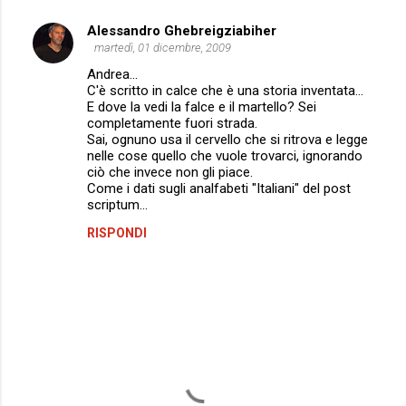
i
Alessandro Ghebreigziabiher
martedì, 01 dicembre, 2009
Andrea...
C'è scritto in calce che è una storia inventata...
E dove la vedi la falce e il martello? Sei
completamente fuori strada.
Sai, ognuno usa il cervello che si ritrova e legge
nelle cose quello che vuole trovarci, ignorando
ciò che invece non gli piace.
Come i dati sugli analfabeti "Italiani" del post
scriptum...
RISPONDI