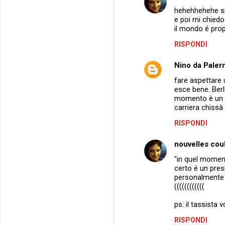
C
hehehhehehe si 
o
e poi mi chiedo
m
il mondo é prop
m
RISPONDI
e
Nino da Pale
n
fare aspettare 
t
esce bene. Berl
momento è un Pr
i
carriera chissà
RISPONDI
nouvelles coul
"in quel momen
certo é un pres
personalmente ta
((((((((((((
ps: il tassista 
RISPONDI