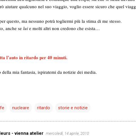
vrò aiutare qualcuno nel suo viaggio, voglio essere sicuro che quel viag
per questo, ma nessuno potrà togliermi più la stima di me stesso.
to, anche se
lui
e molti altri non credono che esista…
ta l’auto in ritardo per 40 minuti.
tto della mia fantasia, ispiratemi da notizie dei media.
fe
nucleare
ritardo
storie e notizie
eurs - vienna atelier
mercoledì, 14 aprile, 2010