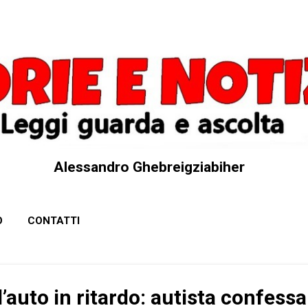
Passa ai contenuti principali
Alessandro Ghebreigziabiher
O
CONTATTI
l’auto in ritardo: autista confessa