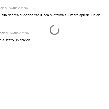
oledì, 14 aprile, 2010
lla ricerca di donne facili, ora si ritrova sul marciapiede. Eh eh
oledì, 14 aprile, 2010
 è stato un grande