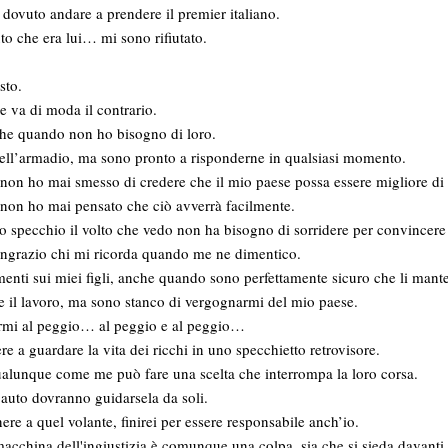
dovuto andare a prendere il premier italiano.
to che era lui… mi sono rifiutato.
sto.
e va di moda il contrario.
che quando non ho bisogno di loro.
nell’armadio, ma sono pronto a risponderne in qualsiasi momento.
on ho mai smesso di credere che il mio paese possa essere migliore di 
non ho mai pensato che ciò avverrà facilmente.
specchio il volto che vedo non ha bisogno di sorridere per convincere gli
ringrazio chi mi ricorda quando me ne dimentico.
nti sui miei figli, anche quando sono perfettamente sicuro che li manter
e il lavoro, ma sono stanco di vergognarmi del mio paese.
armi al peggio… al peggio e al peggio…
e a guardare la vita dei ricchi in uno specchietto retrovisore.
alunque come me può fare una scelta che interrompa la loro corsa.
l’auto dovranno guidarsela da soli.
ere a quel volante, finirei per essere responsabile anch’io.
acchina dell'ingiustizia è comunque una colpa, sia che si sieda davanti 