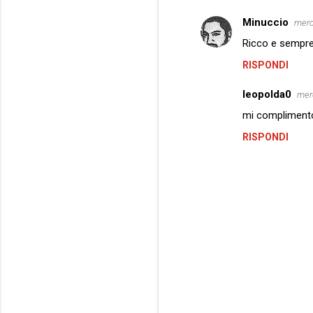
Minuccio
merc
Ricco e sempre a
RISPONDI
leopolda0
merc
mi complimento
RISPONDI