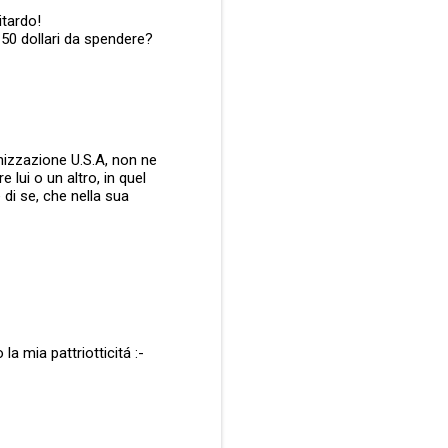
itardo!
 50 dollari da spendere?
anizzazione U.S.A, non ne
 lui o un altro, in quel
di se, che nella sua
la mia pattriotticitá :-