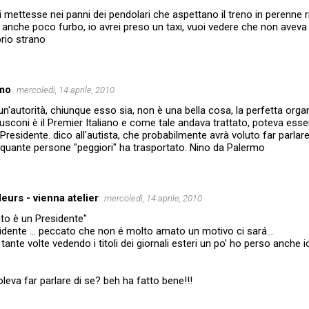
mettesse nei panni dei pendolari che aspettano il treno in perenne r
 anche poco furbo, io avrei preso un taxi, vuoi vedere che non aveva
rio strano
rmo
mercoledì, 14 aprile, 2010
un'autorità, chiunque esso sia, non è una bella cosa, la perfetta org
usconi è il Premier Italiano e come tale andava trattato, poteva essere
esidente. dico all'autista, che probabilmente avrà voluto far parlare 
 quante persone "peggiori" ha trasportato. Nino da Palermo
eurs - vienna atelier
mercoledì, 14 aprile, 2010
to è un Presidente"
idente ... peccato che non é molto amato un motivo ci sará...
nte volte vedendo i titoli dei giornali esteri un po' ho perso anche io 
voleva far parlare di se? beh ha fatto bene!!!