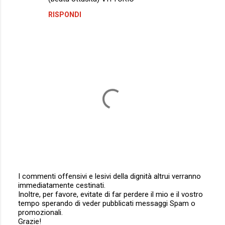
RISPONDI
I commenti offensivi e lesivi della dignità altrui verranno
immediatamente cestinati.
P
Inoltre, per favore, evitate di far perdere il mio e il vostro
o
tempo sperando di veder pubblicati messaggi Spam o
s
promozionali.
t
Grazie!
a