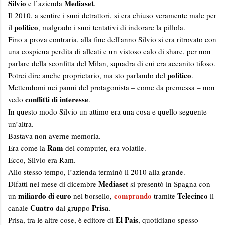
Silvio
Mediaset
e l’azienda
.
Il 2010, a sentire i suoi detrattori, si era chiuso veramente male per
politico
il
, malgrado i suoi tentativi di indorare la pillola.
Fino a prova contraria, alla fine dell'anno Silvio si era ritrovato con
una cospicua perdita di alleati e un vistoso calo di share, per non
parlare della sconfitta del Milan, squadra di cui era accanito tifoso.
politico
Potrei dire anche proprietario, ma sto parlando del
.
Mettendomi nei panni del protagonista – come da premessa – non
conflitti di interesse
vedo
.
In questo modo Silvio un attimo era una cosa e quello seguente
un’altra.
Bastava non averne memoria.
Ram
Era come la
del computer, era volatile.
Ecco, Silvio era Ram.
Allo stesso tempo, l’azienda terminò il 2010 alla grande.
Mediaset
Difatti nel mese di dicembre
si presentò in Spagna con
miliardo di euro
comprando
Telecinco
un
nel borsello,
tramite
il
Cuatro
Prisa
canale
dal gruppo
.
El Pais
Prisa, tra le altre cose, è editore di
, quotidiano spesso