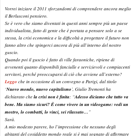
Vorrei iniziare il 2011 sforzandomi di comprendere ancora meglio
il Berlusconi pensiero.
Se è vero che siamo diventati in questi anni sempre più un paese
individualista, fatto di gente che è portata a pensare solo a se
stessa, la crisi economica e la difficoltà a progettare il futuro non
fanno altro che spingerci ancora di più all’interno del nostro
guscio.
Quando poi il guscio è fatto di ville faraoniche, ripiene di
avvenenti quanto disponibili fanciulle e servizievoli e compiacenti
servitori, perché preoccuparsi di ciò che avviene all’esterno?
Leggo
che in occasione di un convegno a Parigi, dal titolo
‘
Nuovo mondo, nuovo capitalismo
’, Giulio Tremonti ha
dichiarato che
la crisi non è finita
: “
Adesso diciamo che tutto va
bene. Ma siamo sicuri? È come vivere in un videogame: vedi un
mostro, lo combatti, lo vinci, sei rilassato…
”
Sarà.
A mio modesto parere, ho l’impressione che nessuno degli
abitanti del cosiddetto mondo reale si è mai sognato di affermare