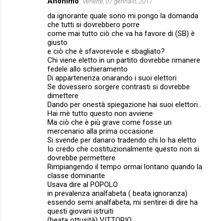
Anonimo
venerdì, 07 gennaio, 2011
C
da ignorante quale sono mi pongo la domanda
o
che tutti si dovrebbero porre
m
come mai tutto ciò che va ha favore di (SB) è
giusto
m
e ciò che è sfavorevole e sbagliato?
Chi viene eletto in un partito dovrebbe rimanere
e
fedele allo schieramento
n
Di appartenenza onarando i suoi elettori
Se dovessero sorgere contrasti si dovrebbe
t
dimettere
i
Dando per onestà spiegazione hai suoi elettori .
Hai mè tutto questo non avviene
Ma ciò che è più grave come fosse un
mercenario alla prima occasione
Si svende per danaro tradendo chi lo ha eletto
Io credo che costituzionalmente questo non si
dovrebbe permettere
Rimpiangendo il tempo ormai lontano quando la
classe dominante
Usava dire al POPOLO
in prevalenza analfabeta ( beata ignoranza)
essendo semi analfabeta, mi sentirei di dire ha
questi giovani istruiti
(beata ottusità) VITTORIO