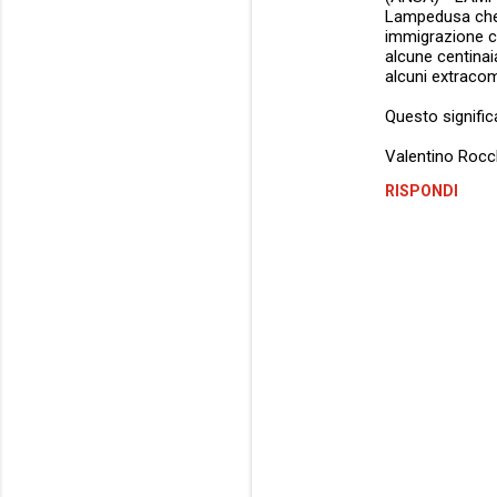
Lampedusa che ri
t
immigrazione cl
alcune centinaia
i
alcuni extracom
Questo signific
Valentino Rocc
RISPONDI