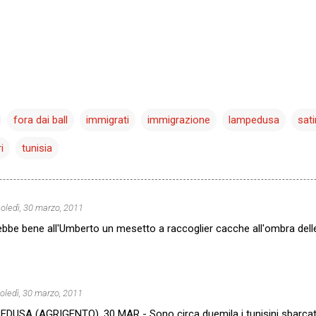
fora dai ball
immigrati
immigrazione
lampedusa
sati
i
tunisia
oledì, 30 marzo, 2011
arebbe bene all'Umberto un mesetto a raccoglier cacche all'ombra dell
oledì, 30 marzo, 2011
USA (AGRIGENTO), 30 MAR - Sono circa duemila i tunisini sbarcati n