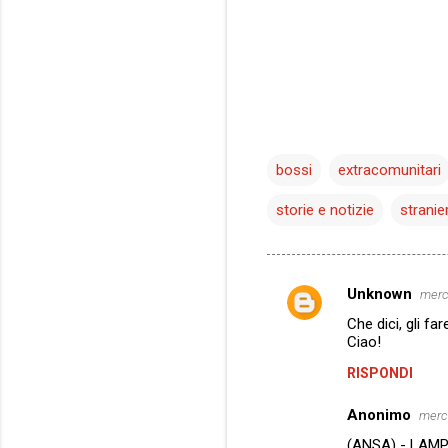
bossi
extracomunitari
storie e notizie
stranier
Unknown
merc
C
Che dici, gli f
o
Ciao!
m
RISPONDI
m
Anonimo
e
merc
n
(ANSA) - LAMPED