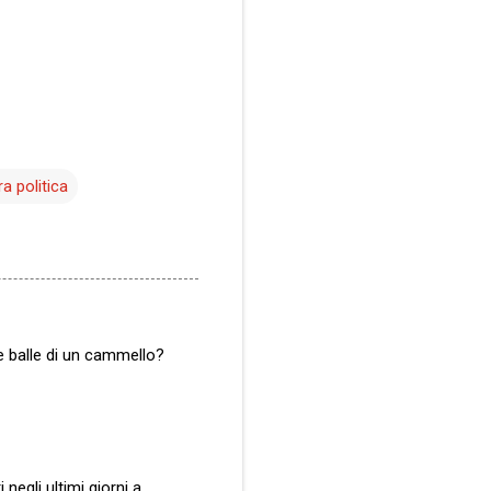
ra politica
e balle di un cammello?
egli ultimi giorni a