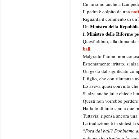
Ce ne sono anche a Lampedus
not
Il padre è colpito da una
Riguarda il commento di un
Ministro della Repubblic
Un
Ministro delle Riforme pe
Il
Quest’ultimo, alla domanda su
ball
.
Malgrado l’uomo non conosca l
Estremamente irritato, si alza 
Un gesto dal significato co
Il figlio, che con riluttanza 
Lo aveva quasi convinto che 
Si alza anche lui e chiede lum
Questi non vorrebbe perdere i
Ha fatto di tutto sino a quel
Tuttavia, ripensa ancora una v
La traduzione è in sintesi la 
“
Fora dai ball? Dobbiamo an
italiane che sfruttano la ma