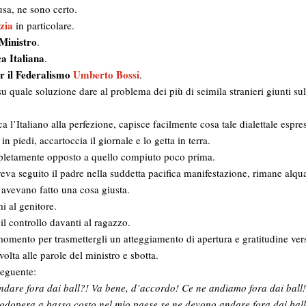
a, ne sono certo.
izia
in particolare.
Ministro
.
a Italiana
.
r il Federalismo
Umberto Bossi
.
 quale soluzione dare al problema dei più di seimila stranieri giunti sull
’Italiano alla perfezione, capisce facilmente cosa tale dialettale espres
in piedi, accartoccia il giornale e lo getta in terra.
mpletamente opposto a quello compiuto poco prima.
aveva seguito il padre nella suddetta pacifica manifestazione, rimane alqu
avevano fatto una cosa giusta.
i al genitore.
l controllo davanti al ragazzo.
 momento per trasmettergli un atteggiamento di apertura e gratitudine vers
olta alle parole del ministro e sbotta.
seguente:
dare fora dai ball?! Va bene, d’accordo! Ce ne andiamo fora dai ball
nodopera a basso costo nel mio paese se ne devono andare fora dai ball