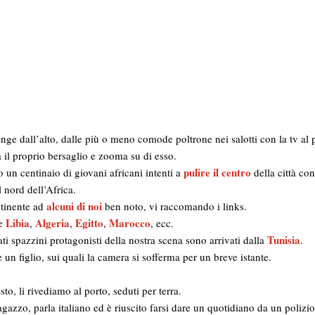
nge dall’alto, dalle più o meno comode poltrone nei salotti con la tv al 
 il proprio bersaglio e zooma su di esso.
pulire il centro
 un centinaio di giovani africani intenti a
della città con
nord dell’Africa.
alcuni di noi
ntinente ad
ben noto, vi raccomando i links.
Libia
Algeria
Egitto
Marocco
he
,
,
,
, ecc.
Tunisia
ti spazzini protagonisti della nostra scena sono arrivati dalla
.
 un figlio, sui quali la camera si sofferma per un breve istante.
sto, li rivediamo al porto, seduti per terra.
ragazzo, parla italiano ed è riuscito farsi dare un quotidiano da un polizio