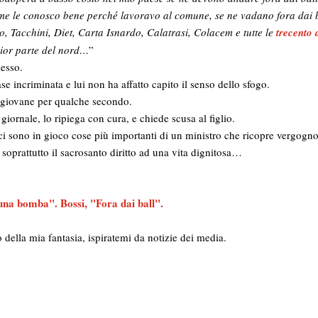
come le conosco bene perché lavoravo al comune, se ne vadano fora dai ba
o, Tacchini, Diet, Carta Isnardo, Calatrasi, Colacem e tutte le
trecento 
gior parte del nord…
”
lesso.
ase incriminata e lui non ha affatto capito il senso dello sfogo.
 giovane per qualche secondo.
 giornale, lo ripiega con cura, e chiede scusa al figlio.
ci sono in gioco cose più importanti di un ministro che ricopre vergogno
e soprattutto il sacrosanto diritto ad una vita dignitosa…
na bomba". Bossi, "Fora dai ball".
tto della mia fantasia, ispiratemi da notizie dei media.