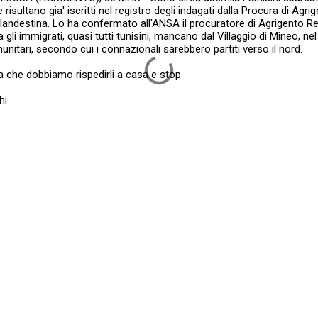
sultano gia' iscritti nel registro degli indagati dalla Procura di Agrige
andestina. Lo ha confermato all'ANSA il procuratore di Agrigento Ren
 gli immigrati, quasi tutti tunisini, mancano dal Villaggio di Mineo, n
unitari, secondo cui i connazionali sarebbero partiti verso il nord.
a che dobbiamo rispedirli a casa e stop
hi