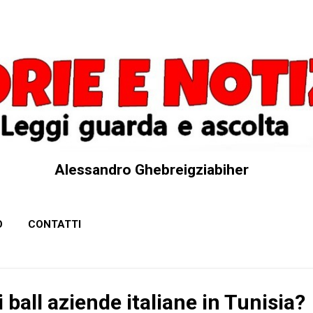
Passa ai contenuti principali
Alessandro Ghebreigziabiher
O
CONTATTI
 ball aziende italiane in Tunisia?