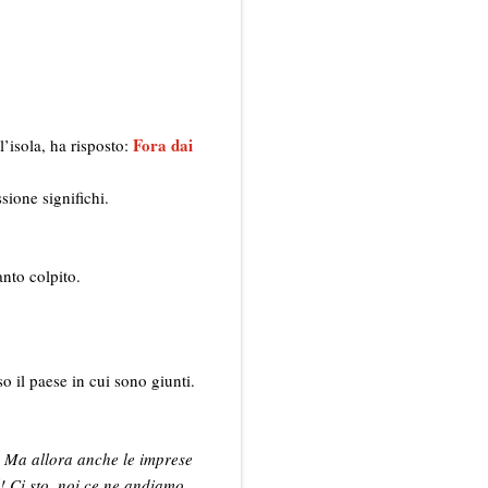
Fora dai
’isola, ha risposto:
sione significhi.
anto colpito.
o il paese in cui sono giunti.
! Ma allora anche le imprese
! Ci sto, noi ce ne andiamo