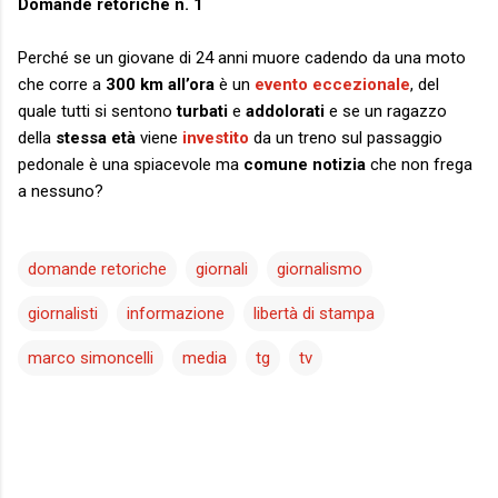
Domande retoriche n. 1
Perché se un giovane di 24 anni muore cadendo da una moto
che corre a
300 km all’ora
è un
evento eccezionale
, del
quale tutti si sentono
turbati
e
addolorati
e se un ragazzo
della
stessa età
viene
investito
da un treno sul passaggio
pedonale è una spiacevole ma
comune notizia
che non frega
a nessuno?
domande retoriche
giornali
giornalismo
giornalisti
informazione
libertà di stampa
marco simoncelli
media
tg
tv
C
o
m