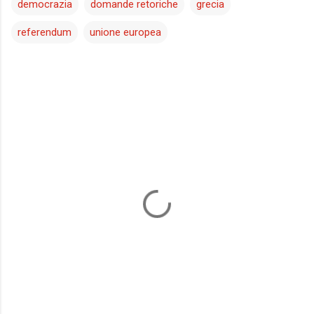
democrazia
domande retoriche
grecia
referendum
unione europea
C
o
m
m
e
n
t
i