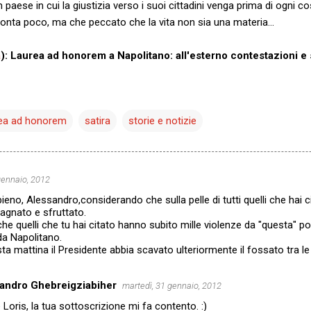
 paese in cui la giustizia verso i suoi cittadini venga prima di ogni co
conta poco, ma che peccato che la vita non sia una materia…
a
): Laurea ad honorem a Napolitano: all'esterno contestazioni e 
rea ad honorem
satira
storie e notizie
gennaio, 2012
ieno, Alessandro,considerando che sulla pelle di tutti quelli che hai c
agnato e sfruttato.
 quelli che tu hai citato hanno subito mille violenze da "questa" polit
da Napolitano.
a mattina il Presidente abbia scavato ulteriormente il fossato tra l
andro Ghebreigziabiher
martedì, 31 gennaio, 2012
 Loris, la tua sottoscrizione mi fa contento. :)