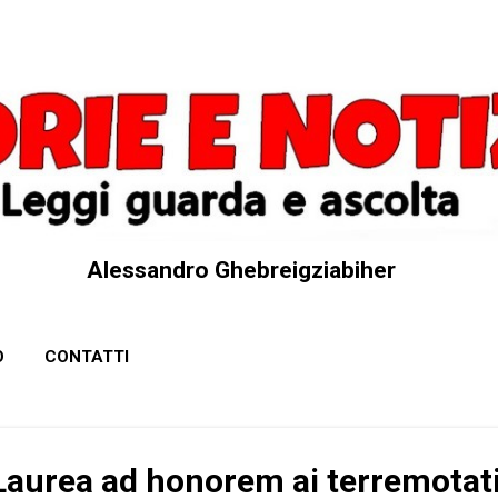
Passa ai contenuti principali
Alessandro Ghebreigziabiher
O
CONTATTI
Laurea ad honorem ai terremotati,