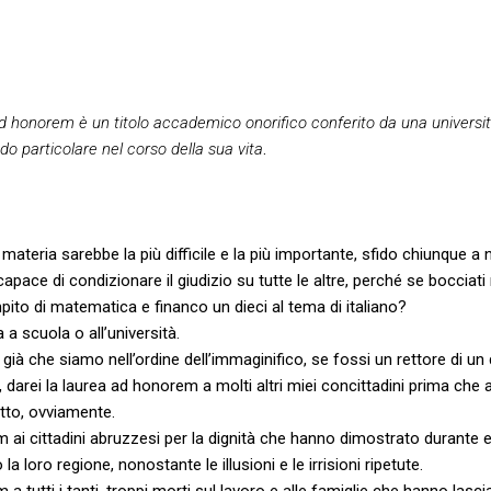
d honorem è un titolo accademico onorifico conferito da una universi
odo particolare nel corso della sua vita
.
materia sarebbe la più difficile e la più importante, sfido chiunque a 
pace di condizionare il giudizio su tutte le altre, perché se bocciati 
pito di matematica e financo un dieci al tema di italiano?
a a scuola o all’università.
ià che siamo nell’ordine dell’immaginifico, se fossi un rettore di un 
, darei la laurea ad honorem a molti altri miei concittadini prima che a
etto, ovviamente.
 ai cittadini abruzzesi per la dignità che hanno dimostrato durante e
 loro regione, nonostante le illusioni e le irrisioni ripetute.
a tutti i tanti, troppi morti sul lavoro e alle famiglie che hanno las