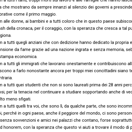
za che mostrano da sempre innanzi al silenzio dei governi a prescinde
ebrative come il primo maggio.
 alle donne, ai bambini e a tutti coloro che in questo paese subisco
 flash della cronaca, per il coraggio, con la speranza che cresca a tal 
igiona.
 a tutti quegli anziani che con dedizione hanno dedicato la propria
pensione da fame grazie ad una nazione ingrata e senza memoria, s
a stampa economica.
 a tutti gli immigrati che lavorano onestamente e contribuiscono al
escono a farlo nonostante ancora per troppi miei concittadini siano ter
traria.
a tutti quei studenti che non si sono laureati prima dei 28 anni perc
osi, per la tenacia nel continuare a studiare sopportando anche di ved
lto meno sfigati.
 a tutti quelli tra voi, che sono lì, da qualche parte, che sono incom
i, perché in ogni paese, anche il peggiore del mondo, ci sono persone
 senza sovvenzioni e amici nei palazzi che contano, forse soprattutto
ad honorem, con la speranza che questo vi aiuti a trovare il modo di 