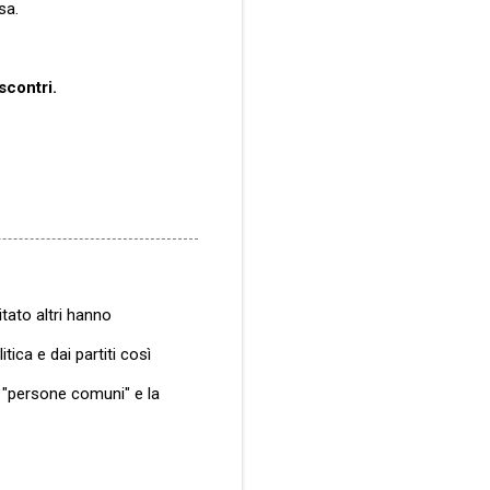
sa.
scontri.
itato altri hanno
ica e dai partiti così
e "persone comuni" e la