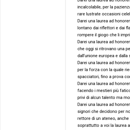
incalcolabile, per la pazien
rare lustrate occasioni cel
Darei una laurea ad honorem
lontano dai riflettori e dai
rompere il giogo che li impr
Darei una laurea ad honorem
che oggi si ritrovano una 
dall’unione europea e dall
Darei una laurea ad honorem
per la forza con la quale ri
spacciatori, fino a prova con
Darei una laurea ad honorem 
facendo i mestieri più fatic
privi di alcun talento ma mo
Darei una laurea ad honorem
signori che decidono per no
rettore di un ateneo, anche
soprattutto a voi la laurea 