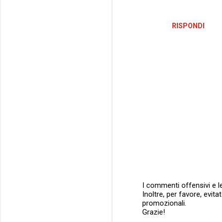
i
RISPONDI
I commenti offensivi e le
Inoltre, per favore, evit
P
promozionali.
o
Grazie!
s
t