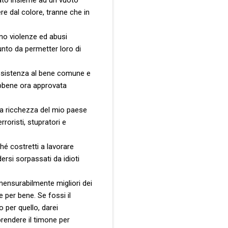
re dal colore, tranne che in
no violenze ed abusi
punto da permetter loro di
 esistenza al bene comune e
ebbene ora approvata
la ricchezza del mio paese
roristi, stupratori e
hé costretti a lavorare
ersi sorpassati da idioti
mensurabilmente migliori dei
 per bene. Se fossi il
 per quello, darei
prendere il timone per