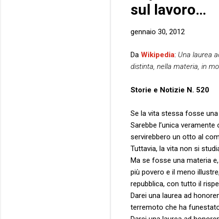
sul lavoro…
gennaio 30, 2012
Da
Wikipedia
:
Una laurea a
distinta, nella materia, in m
Storie e Notizie N. 520
Se la vita stessa fosse una 
Sarebbe l’unica veramente ca
servirebbero un otto al com
Tuttavia, la vita non si studi
Ma se fosse una materia e, g
più povero e il meno illustre
repubblica, con tutto il risp
Darei una laurea ad honorem
terremoto che ha funestato la
Darei una laurea ad honorem 