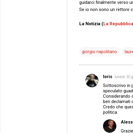
guidarci finalmente verso un
Se io non sono un rettore 
La Notizia (
La Repubblic
giorgio napolitano
lau
loris
lunedì, 30 
C
Sottoscrivo in p
o
speculato guad
m
Considerando che
ben declamati 
m
Credo che quest
politica.
e
n
Aless
t
Grazie