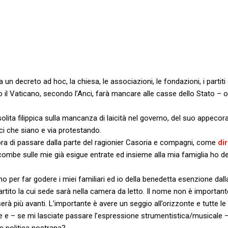
n decreto ad hoc, la chiesa, le associazioni, le fondazioni, i partiti 
 il Vaticano, secondo l’Anci, farà mancare alle casse dello Stato – 
solita filippica sulla mancanza di laicità nel governo, del suo appeco
itici che siano e via protestando.
ora di passare dalla parte del ragionier Casoria e compagni, come
di
combe sulle mie già esigue entrate ed insieme alla mia famiglia ho de
ano per far godere i miei familiari ed io della benedetta esenzione dal
partito la cui sede sarà nella camera da letto. Il nome non è import
serà più avanti. L’importante è avere un seggio all’orizzonte e tutte le
rme e – se mi lasciate passare l’espressione strumentistica/musicale 
e politica nostrana?