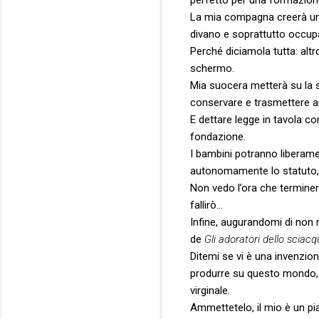
La mia compagna creerà un s
divano e soprattutto occupa
Perché diciamola tutta: altr
schermo.
Mia suocera metterà su la su
conservare e trasmettere ai
E dettare legge in tavola c
fondazione.
I bambini potranno liberame
autonomamente lo statuto, i 
Non vedo l’ora che terminera
fallirò…
Infine, augurandomi di non r
de
Gli adoratori dello sciac
Ditemi se vi è una invenzio
produrre su questo mondo, 
virginale.
Ammettetelo, il mio è un pi