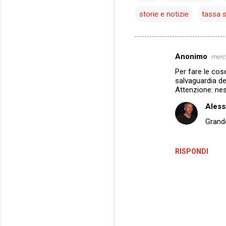
storie e notizie
tassa s
Anonimo
merco
C
Per fare le cos
o
salvaguardia del
m
Attenzione: ness
m
Aless
e
Grande
n
t
RISPONDI
i