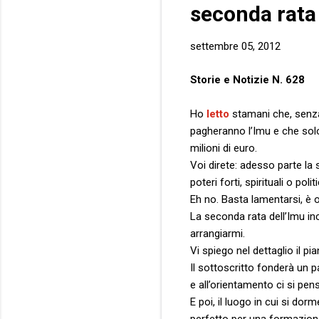
seconda rata
settembre 05, 2012
Storie e Notizie N. 628
Ho
letto
stamani che, senza u
pagheranno l’Imu e che solo
milioni di euro.
Voi direte: adesso parte la 
poteri forti, spirituali o pol
Eh no. Basta lamentarsi, è 
La seconda rata dell’Imu in
arrangiarmi.
Vi spiego nel dettaglio il pi
Il sottoscritto fonderà un 
e all’orientamento ci si pen
E poi, il luogo in cui si do
perfetto per una formazion