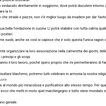
indacato direttamente in soggiorno, dove potrà discutere intorno a
re la tv.
o che strade e piazze, non v’è miglior luogo da invadere per dar fastid
a bella fondazione in cucina. Lì potrà stabilire con tutta calma quali b
 posteri.
ome vuole, anche se così si capisce che è solo questa l’unica ragion 
nte organizzare la loro associazione nella cameretta dei giochi, dell
principi e gli scopi.
nno il loro lavoro, poiché spero proprio che mi permetteranno di farn
isultare blasfemo, potremo tutti celebrare in armonia la nostra relig
quone
.
ne al mondo più miracolosa e purificatrice allo stesso tempo. Per q
ecco che metti in moto quel marchingegno e tutto viene mondato e 
ano geniale.