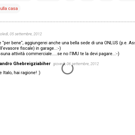
ulla casa
ledì, 05 settembre, 2012
e "per bene", aggiungerei anche una bella sede di una ONLUS (p.e. As
l'evasore fiscale) in garage...:-)
una attività commerciale......se no l'IMU te la devi pagare...:-)
andro Ghebreigziabiher
giovedì, 06 settembre, 2012
 Italo, hai ragione! :)