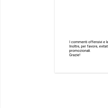
I commenti offensivi e le
Inoltre, per favore, evit
P
promozionali.
o
Grazie!
s
t
a
u
n
c
o
m
m
e
n
t
o