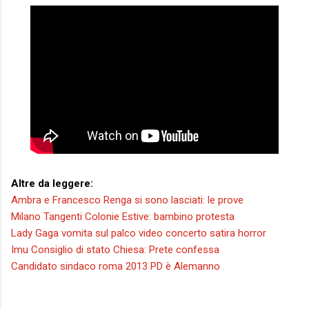
Altre da leggere:
Ambra e Francesco Renga si sono lasciati: le prove
Milano Tangenti Colonie Estive: bambino protesta
Lady Gaga vomita sul palco video concerto satira horror
Imu Consiglio di stato Chiesa: Prete confessa
Candidato sindaco roma 2013 PD è Alemanno