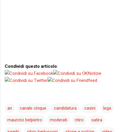
Condividi questo articolo
:
an
canale cinque
candidatura
casini
lega
maurizio belpietro
moderati
ritiro
satira
sgarbi
silvio berlusconi
storie e notizie
video