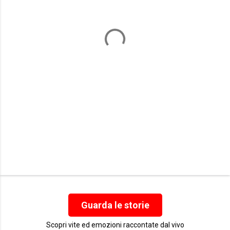
n
t
i
Guarda le storie
Scopri vite ed emozioni raccontate dal vivo