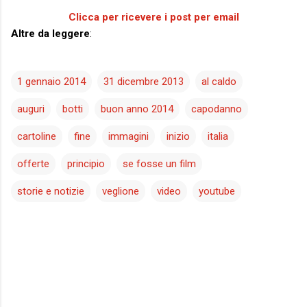
Clicca per ricevere i post per email
Altre da leggere
:
1 gennaio 2014
31 dicembre 2013
al caldo
auguri
botti
buon anno 2014
capodanno
cartoline
fine
immagini
inizio
italia
offerte
principio
se fosse un film
storie e notizie
veglione
video
youtube
C
o
m
m
e