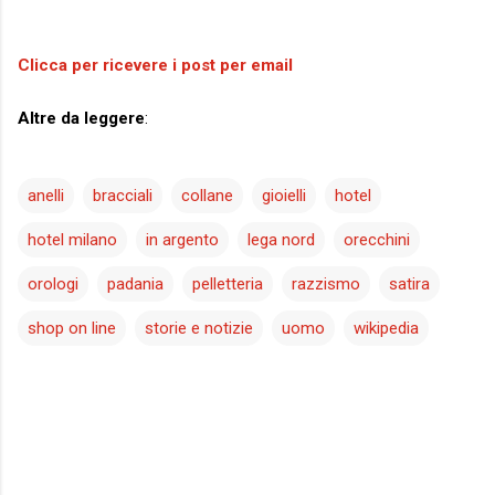
Clicca per ricevere i post per email
Altre da leggere
:
anelli
bracciali
collane
gioielli
hotel
hotel milano
in argento
lega nord
orecchini
orologi
padania
pelletteria
razzismo
satira
shop on line
storie e notizie
uomo
wikipedia
C
o
m
m