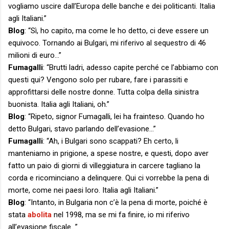
vogliamo uscire dall’Europa delle banche e dei politicanti. Italia
agli Italiani.”
Blog
: “Sì, ho capito, ma come le ho detto, ci deve essere un
equivoco. Tornando ai Bulgari, mi riferivo al sequestro di 46
milioni di euro…”
Fumagalli
: “Brutti ladri, adesso capite perché ce l’abbiamo con
questi qui? Vengono solo per rubare, fare i parassiti e
approfittarsi delle nostre donne. Tutta colpa della sinistra
buonista. Italia agli Italiani, oh.”
Blog
: “Ripeto, signor Fumagalli, lei ha frainteso. Quando ho
detto Bulgari, stavo parlando dell’evasione…”
Fumagalli
: “Ah, i Bulgari sono scappati? Eh certo, li
manteniamo in prigione, a spese nostre, e questi, dopo aver
fatto un paio di giorni di villeggiatura in carcere tagliano la
corda e ricominciano a delinquere. Qui ci vorrebbe la pena di
morte, come nei paesi loro. Italia agli Italiani.”
Blog
: “Intanto, in Bulgaria non c’è la pena di morte, poiché è
stata
abolita
nel 1998, ma se mi fa finire, io mi riferivo
all’evasione fiscale…”