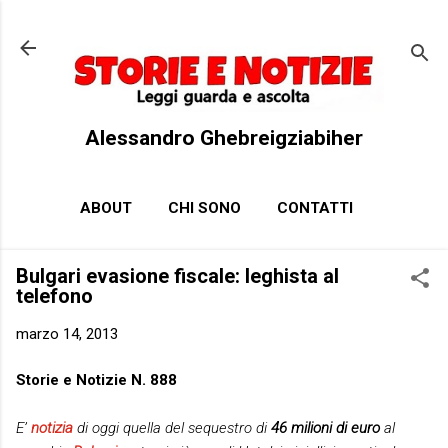
Passa ai contenuti principali
Alessandro Ghebreigziabiher
ABOUT
CHI SONO
CONTATTI
Bulgari evasione fiscale: leghista al
telefono
marzo 14, 2013
Storie e Notizie N. 888
E’
notizia
di oggi quella del sequestro di
46 milioni di euro
al