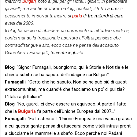
marchio
Bulgari
, noto ai più per gli Hotel, i gioielli, in particolare
gli anelli, ma anche profumi, orologi, occhiali, il tutto a prezzi
decisamente importanti. Inoltre si
parla
di
tre miliardi di euro
evasi dal 2006.
Il blog ha deciso di chiedere un commento al cittadino medio e,
confermando la tradizionale apertura all’altrui pensiero che
contraddistingue il sito, ecco cosa ne pensa dell’accaduto
Gianroberto Fumagalli, fervente leghista
.
Blog
: “Signor Fumagalli, buongiorno, qui è Storie e Notizie e le
chiedo subito se ha saputo dell’indagine sui Bulgari.”
Fumagalli
: “Certo che ho saputo. Non se ne può più di questi
extracomunitari, ma quand’è che facciamo un po’ di pulizia?
L’Italia agli Italiani.”
Blog
: “No, guardi, ci deve essere un equivoco. A parte il fatto
che la
Bulgaria
fa parte dell’Unione Europea dal 2007…”
Fumagalli
: “Fa lo stesso. L’Unione Europea è una vacca grassa
a cui questa gente pensa di attaccarsi come vitelli intrusi pronti
a ciucciarne le mammelle a sbafo. Ecco perché noi Padani