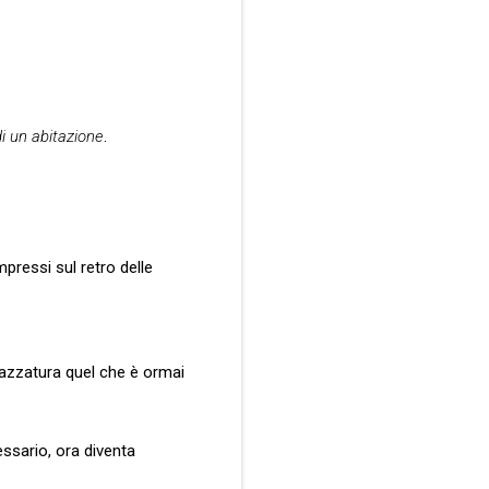
di un abitazione
.
mpressi sul retro delle
pazzatura quel che è ormai
essario, ora diventa