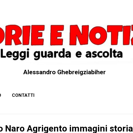
Passa ai contenuti principali
Alessandro Ghebreigziabiher
O
CONTATTI
zo Naro Agrigento immagini storia