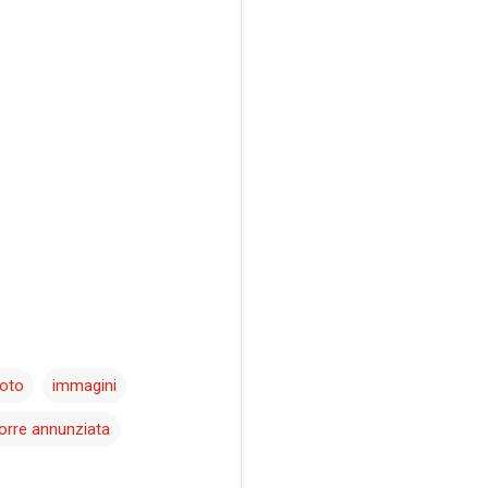
foto
immagini
orre annunziata