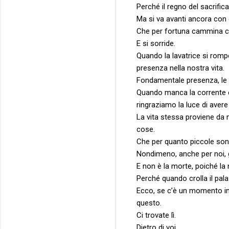
Perché il regno del sacrific
Ma si va avanti ancora con 
Che per fortuna cammina c
E si sorride.
Quando la lavatrice si rom
presenza nella nostra vita.
Fondamentale presenza, le
Quando manca la corrente e s
ringraziamo la luce di avere
La vita stessa proviene da 
cose.
Che per quanto piccole son
Nondimeno, anche per noi, g
E non è la morte, poiché la 
Perché quando crolla il palaz
Ecco, se c’è un momento in 
questo.
Ci trovate lì.
Dietro di voi.