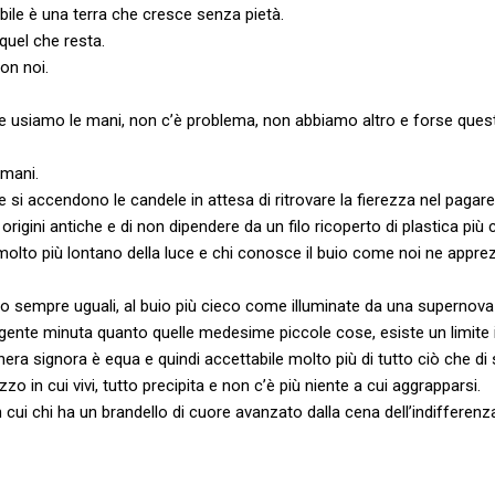
abile è una terra che cresce senza pietà.
quel che resta.
on noi.
pe usiamo le mani, non c’è problema, non abbiamo altro e forse ques
 mani.
i accendono le candele in attesa di ritrovare la fierezza nel pagare 
 origini antiche e di non dipendere da un filo ricoperto di plastica più
molto più lontano della luce e chi conosce il buio come noi ne apprez
o sempre uguali, al buio più cieco come illuminate da una supernova
ente minuta quanto quelle medesime piccole cose, esiste un limite i
nera signora è equa e quindi accettabile molto più di tutto ciò che di 
zo in cui vivi, tutto precipita e non c’è più niente a cui aggrapparsi.
cui chi ha un brandello di cuore avanzato dalla cena dell’indifferenz