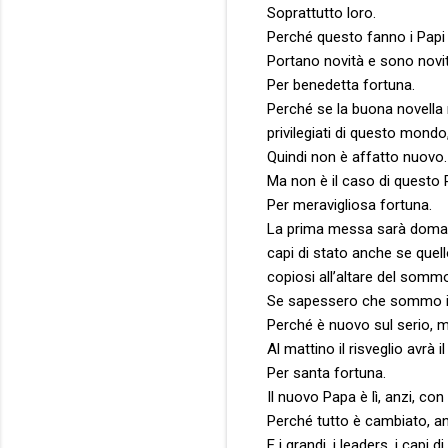
Soprattutto loro.
Perché questo fanno i Papi
Portano novità e sono novit
Per benedetta fortuna.
Perché se la buona novella n
privilegiati di questo mond
Quindi non è affatto nuovo.
Ma non è il caso di questo 
Per meravigliosa fortuna.
La prima messa sarà domani 
capi di stato anche se quell
copiosi all’altare del somm
Se sapessero che sommo il
Perché è nuovo sul serio, m
Al mattino il risveglio avrà i
Per santa fortuna.
Il nuovo Papa è lì, anzi, con 
Perché tutto è cambiato, a
E i grandi, i leaders, i capi 