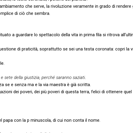
cambiamento che serve, la rivoluzione veramente in grado di rendere g
emplice di ciò che sembra.
bituato a guardare lo spettacolo della vita in prima fila si ritrova all’ult
estione di praticità, soprattutto se sei una testa coronata: copri la vi
le.
e sete della giustizia, perché saranno saziati
.
za se e senza ma e la via maestra è già scritta.
gazioni dei poveri, dei più poveri di questa terra, felici di ottenere que
el papa con la p minuscola, di cui non conta il nome.