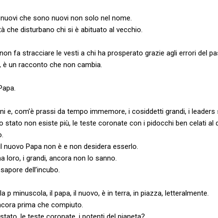
 nuovi che sono nuovi non solo nel nome.
à che disturbano chi si è abituato al vecchio.
on fa stracciare le vesti a chi ha prosperato grazie agli errori del pas
o, è un racconto che non cambia.
Papa.
e, com’è prassi da tempo immemore, i cosiddetti grandi, i leaders 
o stato non esiste più, le teste coronate con i pidocchi ben celati a
o.
 nuovo Papa non è e non desidera esserlo.
a loro, i grandi, ancora non lo sanno.
l sapore dell’incubo.
la p minuscola, il papa, il nuovo, è in terra, in piazza, letteralmente.
ncora prima che compiuto.
di stato, le teste coronate, i potenti del pianeta?