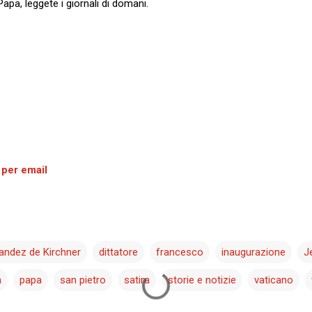
Papa, leggete i giornali di domani.
 per email
nandez de Kirchner
dittatore
francesco
inaugurazione
J
a
papa
san pietro
satira
storie e notizie
vaticano