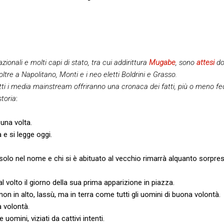
zionali e molti capi di stato, tra cui addirittura
Mugabe
, sono
attesi
do
 oltre a Napolitano, Monti e i neo eletti Boldrini e Grasso.
tutti i media mainstream offriranno una cronaca dei fatti, più o meno fe
storia
:
una volta.
 e si legge oggi.
olo nel nome e chi si è abituato al vecchio rimarrà alquanto sorpres
l volto il giorno della sua prima apparizione in piazza.
 non in alto, lassù, ma in terra come tutti gli uomini di buona volontà.
 volontà.
e uomini, viziati da cattivi intenti.