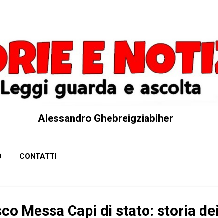
Passa ai contenuti principali
Alessandro Ghebreigziabiher
O
CONTATTI
o Messa Capi di stato: storia dei