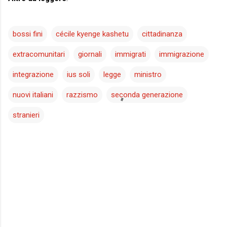
bossi fini
cécile kyenge kashetu
cittadinanza
extracomunitari
giornali
immigrati
immigrazione
integrazione
ius soli
legge
ministro
nuovi italiani
razzismo
seconda generazione
stranieri
C
o
m
m
e
n
t