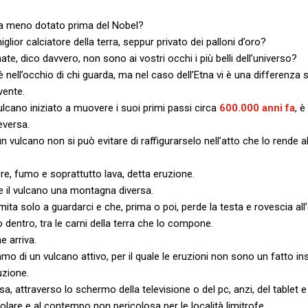
sta meno dotato prima del Nobel?
glior calciatore della terra, seppur privato dei palloni d’oro?
e, dico davvero, non sono ai vostri occhi i più belli dell’universo?
 è nell’occhio di chi guarda, ma nel caso dell’Etna vi è una differenza 
vente.
lcano iniziato a muovere i suoi primi passi circa
600.000 anni fa
, è
eversa.
 un vulcano non si può evitare di raffigurarselo nell’atto che lo rende 
re, fumo e soprattutto lava, detta eruzione.
de il vulcano una montagna diversa.
ta solo a guardarci e che, prima o poi, perde la testa e rovescia all’
o dentro, tra le carni della terra che lo compone.
e arriva.
amo di un vulcano attivo, per il quale le eruzioni non sono un fatto ins
uzione.
a, attraverso lo schermo della televisione o del pc, anzi, del tablet 
lare e al contempo non pericolosa per le località limitrofe.