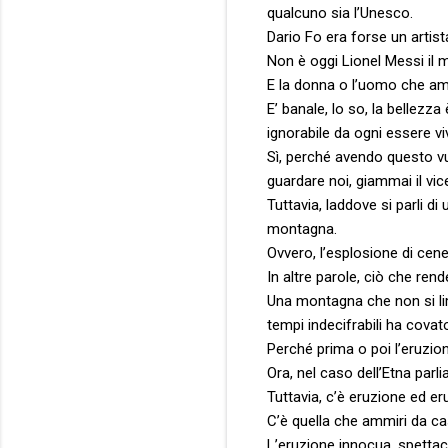
qualcuno sia l’Unesco.
Dario Fo era forse un arti
Non è oggi Lionel Messi il mi
E la donna o l’uomo che amat
E’ banale, lo so, la bellezza
ignorabile da ogni essere vi
Sì, perché avendo questo vu
guardare noi, giammai il vic
Tuttavia, laddove si parli di
montagna.
Ovvero, l’esplosione di cene
In altre parole, ciò che ren
Una montagna che non si limi
tempi indecifrabili ha covat
Perché prima o poi l’eruzion
Ora, nel caso dell’Etna parli
Tuttavia, c’è eruzione ed er
C’è quella che ammiri da cas
L’eruzione innocua, spettaco