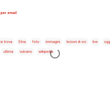
 per email
si trova
Etna
foto
immagini
lezioni di sci
live
ogg
ultima
vulcano
wikipedia