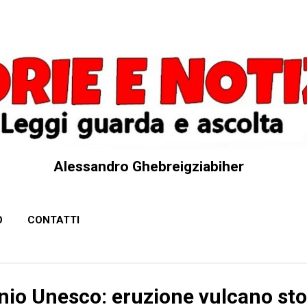
Passa ai contenuti principali
Alessandro Ghebreigziabiher
O
CONTATTI
nio Unesco: eruzione vulcano sto