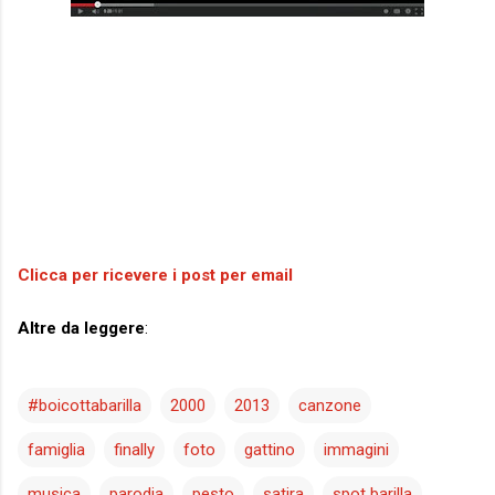
Clicca per ricevere i post per email
Altre da leggere
:
#boicottabarilla
2000
2013
canzone
famiglia
finally
foto
gattino
immagini
musica
parodia
pesto
satira
spot barilla