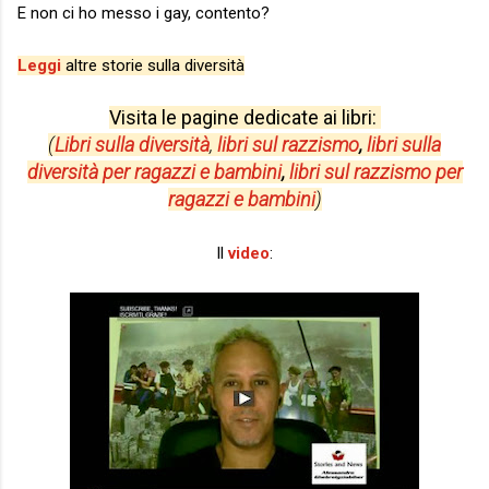
E non ci ho messo i gay, contento?
Leggi
altre storie sulla diversità
Visita le pagine dedicate ai libri:
(
Libri sulla diversità
,
libri sul razzismo
,
libri sulla
diversità per
ragazzi e bambini
,
libri sul razzismo per
ragazzi e bambini
)
Il
video
: