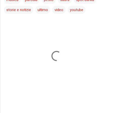
storie e notizie
ultimo
video
youtube
C
o
m
m
e
n
t
i