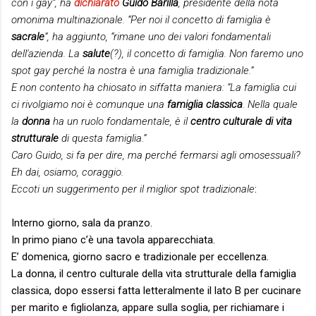
con i gay”, ha
dichiarato
Guido Barilla
, presidente della nota
omonima multinazionale. “Per noi il concetto di famiglia è
sacrale
”, ha aggiunto, “rimane uno dei valori fondamentali
dell'azienda. La
salute
(?), il concetto di famiglia. Non faremo uno
spot gay perché la nostra è una famiglia tradizionale.”
E non contento ha chiosato in siffatta maniera: “La famiglia cui
ci rivolgiamo noi è comunque una
famiglia classica
. Nella quale
la
donna
ha un ruolo fondamentale, è il
centro culturale di vita
strutturale
di questa famiglia.”
Caro Guido, si fa per dire, ma perché fermarsi agli omosessuali?
Eh dai, osiamo, coraggio.
Eccoti un suggerimento per il miglior spot tradizionale
:
Interno giorno, sala da pranzo.
In primo piano c’è una tavola apparecchiata.
E’ domenica, giorno sacro e tradizionale per eccellenza.
La donna, il centro culturale della vita strutturale della famiglia
classica, dopo essersi fatta letteralmente il lato B per cucinare
per marito e figliolanza, appare sulla soglia, per richiamare i