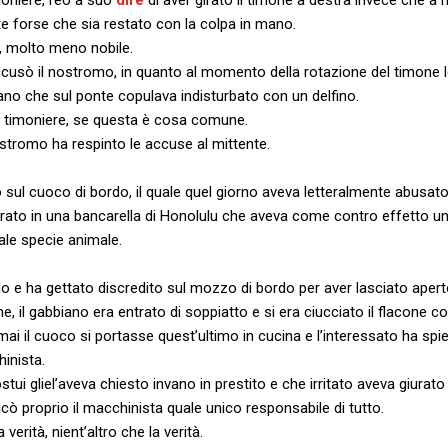
te forse che sia restato con la colpa in mano.
o, molto meno nobile.
e accusò il nostromo, in quanto al momento della rotazione del timone 
no che sul ponte copulava indisturbato con un delfino.
o il timoniere, se questa è cosa comune.
stromo ha respinto le accuse al mittente.
o sul cuoco di bordo, il quale quel giorno aveva letteralmente abusa
to in una bancarella di Honolulu che aveva come contro effetto un’
le specie animale.
 e ha gettato discredito sul mozzo di bordo per aver lasciato apert
, il gabbiano era entrato di soppiatto e si era ciucciato il flacone c
i il cuoco si portasse quest’ultimo in cucina e l’interessato ha spi
inista.
tui gliel’aveva chiesto invano in prestito e che irritato aveva giurato
dicò proprio il macchinista quale unico responsabile di tutto.
 verità, nient’altro che la verità.