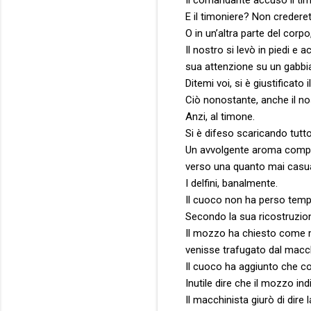
E il timoniere? Non credere
O in un’altra parte del corp
Il nostro si levò in piedi 
sua attenzione su un gabbia
Ditemi voi, si è giustificat
Ciò nonostante, anche il no
Anzi, al timone.
Si è difeso scaricando tutt
Un avvolgente aroma compra
verso una quanto mai casua
I delfini, banalmente.
Il cuoco non ha perso tempo
Secondo la sua ricostruzione
Il mozzo ha chiesto come ma
venisse trafugato dal macch
Il cuoco ha aggiunto che cos
Inutile dire che il mozzo in
Il macchinista giurò di dire la