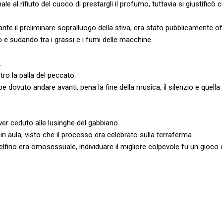
e al rifiuto del cuoco di prestargli il profumo, tuttavia si giustificò 
ante il preliminare sopralluogo della stiva, era stato pubblicamente o
o e sudando tra i grassi e i fumi delle macchine.
.
etro la palla del peccato.
dovuto andare avanti, pena la fine della musica, il silenzio e quella
aver ceduto alle lusinghe del gabbiano.
n aula, visto che il processo era celebrato sulla terraferma.
lfino era omosessuale, individuare il migliore colpevole fu un gioco 