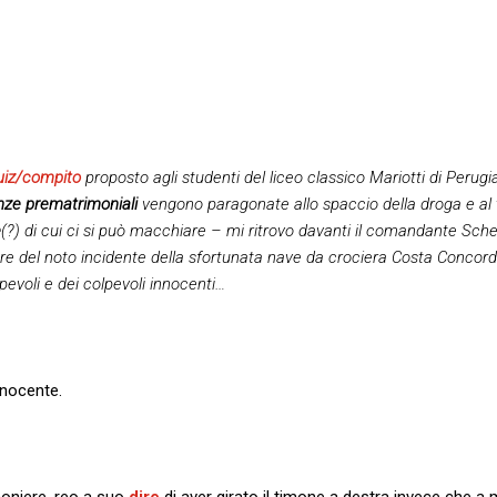
uiz/compito
proposto agli studenti del liceo classico Mariotti di Perugia
nze prematrimoniali
vengono paragonate allo spaccio della droga e al 
e
(?) di cui ci si può macchiare – mi ritrovo davanti il comandante Sch
ere del noto incidente della sfortunata nave da crociera Costa Concord
lpevoli e dei colpevoli innocenti…
nnocente.
moniere, reo a suo
dire
di aver girato il timone a destra invece che a