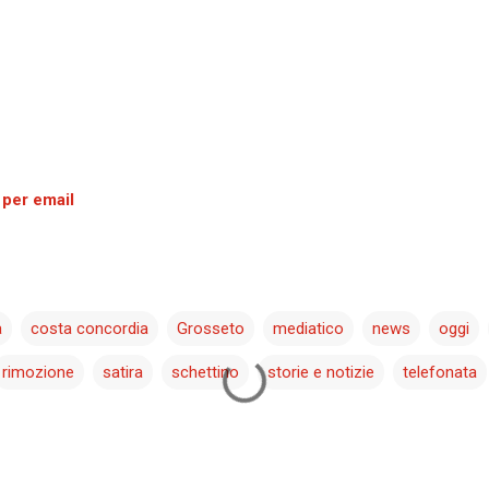
 per email
a
costa concordia
Grosseto
mediatico
news
oggi
rimozione
satira
schettino
storie e notizie
telefonata