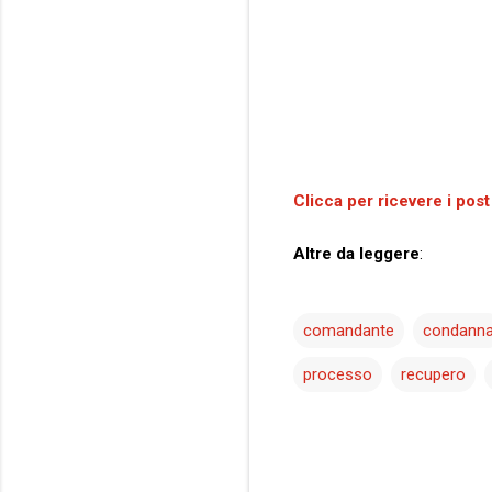
Clicca per ricevere i post
Altre da leggere
:
comandante
condann
processo
recupero
C
o