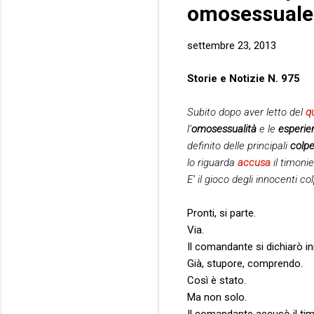
omosessuale
settembre 23, 2013
Storie e Notizie N. 975
Subito dopo aver letto del
q
l’
omosessualità
e le
esperie
definito delle principali
colp
lo riguarda
accusa
il timoni
E’ il gioco degli innocenti co
Pronti, si parte.
Via.
Il comandante si dichiarò i
Già, stupore, comprendo.
Così è stato.
Ma non solo.
Il comandante accusò il ti