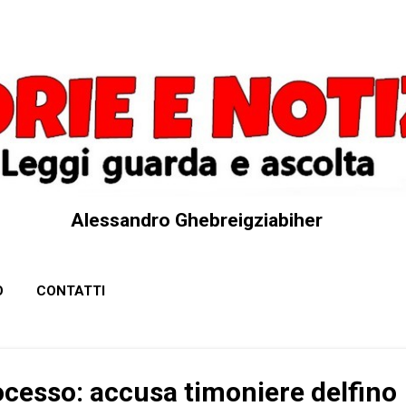
Passa ai contenuti principali
Alessandro Ghebreigziabiher
O
CONTATTI
ocesso: accusa timoniere delfino