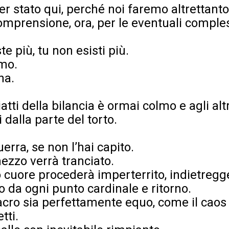
r stato qui, perché noi faremo altrettanto
omprensione, ora, per le eventuali comples
te più, tu non esisti più.
mo.
na.
 piatti della bilancia è ormai colmo e agli al
 dalla parte del torto.
uerra, se non l’hai capito.
 mezzo verrà tranciato.
o cuore procederà imperterrito, indietregg
 da ogni punto cardinale e ritorno.
acro sia perfettamente equo, come il caos
tti.