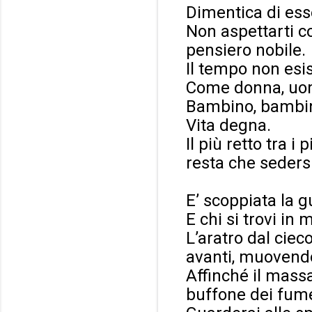
Dimentica di esse
Non aspettarti c
pensiero nobile.
Il tempo non esis
Come donna, uo
Bambino, bambi
Vita degna.
Il più retto tra i
resta che sedersi
E’ scoppiata la g
E chi si trovi in
L’aratro dal ciec
avanti, muovendo
Affinché il mass
buffone dei fume