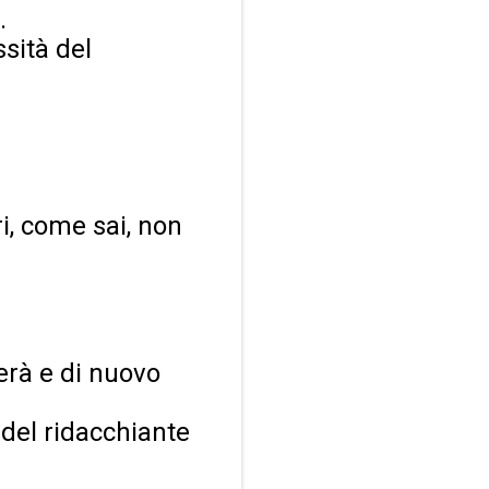
.
sità del
tri, come sai, non
erà e di nuovo
 del ridacchiante