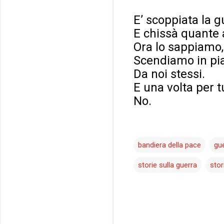
E’ scoppiata la g
E chissà quante 
Ora lo sappiamo,
Scendiamo in pia
Da noi stessi.
E una volta per t
No.
bandiera della pace
gu
storie sulla guerra
stor
C
o
m