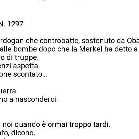
 N. 1297
Erdogan che controbatte, sostenuto da O
alle bombe dopo che la Merkel ha detto a 
io di truppe.
nzi aspetta.
one scontato…
uerra.
mo a nasconderci.
a noi quando è ormai troppo tardi.
ato, dicono.