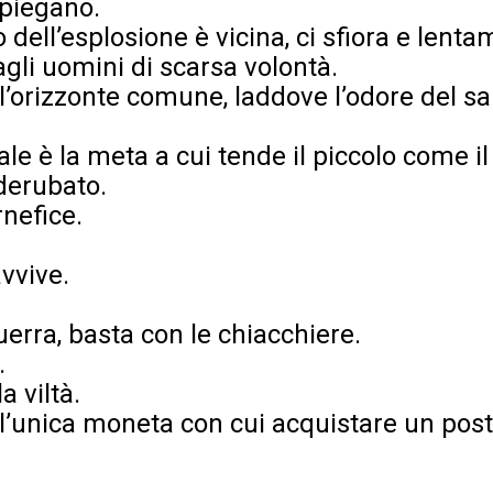
 spiegano.
co dell’esplosione è vicina, ci sfiora e lent
agli uomini di scarsa volontà.
ll’orizzonte comune, laddove l’odore del s
e è la meta a cui tende il piccolo come il
 derubato.
rnefice.
vvive.
uerra, basta con le chiacchiere.
.
a viltà.
l’unica moneta con cui acquistare un posto