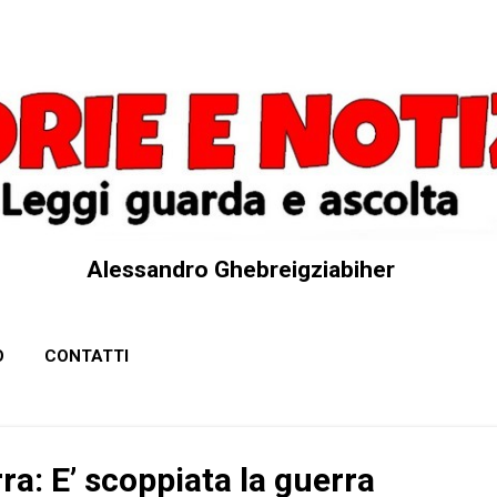
Passa ai contenuti principali
Alessandro Ghebreigziabiher
O
CONTATTI
rra: E’ scoppiata la guerra