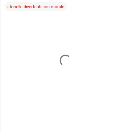
storielle divertenti con morale
C
o
m
m
e
n
t
i