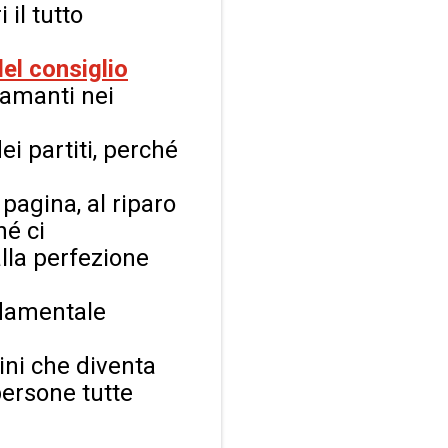
 il tutto
el consiglio
 amanti nei
i partiti, perché
a pagina,
al riparo
hé ci
lla perfezione
ndamentale
ini che diventa
persone tutte