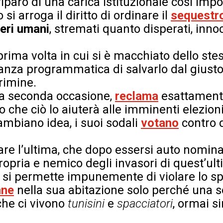
iparo di una carica istituzionale così im
 si arroga il diritto di ordinare il
sequestr
eri umani
, stremati quanto disperati, inno
rima volta in cui si è macchiato dello ste
eanza programmatica di salvarlo dal giust
rimine.
la seconda occasione,
reclama
esattamente
 che ciò lo aiuterà alle imminenti elezion
cambiano idea, i suoi sodali
votano
contro d
are l’ultima, che dopo essersi auto nomin
opria e nemico degli invasori di quest’ult
 si permette impunemente di violare lo spa
nne
nella sua abitazione solo perché una so
che ci vivono
tunisini
e
spacciatori
, ormai s