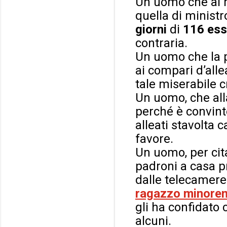
Un uomo che al r
quella di ministro
giorni
di
116 ess
contraria.
Un uomo che la p
ai compari d’all
tale miserabile c
Un uomo, che al
perché è convinto
alleati stavolta 
favore.
Un uomo, per cit
padroni a casa pr
dalle telecamere
ragazzo minore
gli ha confidato 
alcuni.