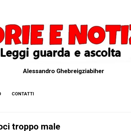
Passa ai contenuti principali
Alessandro Ghebreigziabiher
O
CONTATTI
ci troppo male