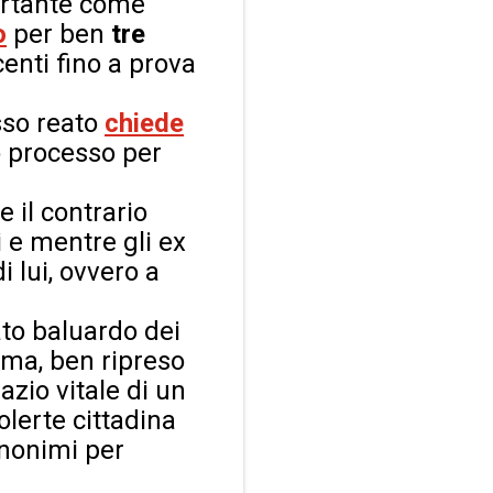
portante come
o
per ben
tre
centi fino a prova
sso reato
chiede
o processo per
 il contrario
i e mentre gli ex
i lui, ovvero a
ato baluardo dei
ima, ben ripreso
zio vitale di un
lerte cittadina
inonimi per