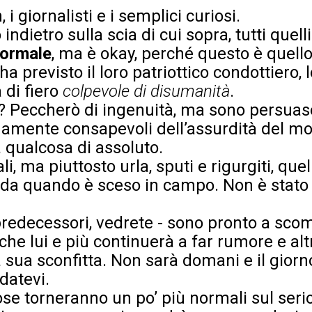
, i giornalisti e i semplici curiosi.
indietro sulla scia di cui sopra, tutti quel
ormale
, ma è okay, perché questo è quello
ha previsto il loro patriottico condottiero,
 di fiero
colpevole di disumanità
.
? Peccherò di ingenuità, ma sono persuas
amente consapevoli dell’assurdità del mom
 qualcosa di assoluto.
i, ma piuttosto urla, sputi e rigurgiti, que
 da quando è sceso in campo. Non è stato 
redecessori, vedrete - sono pronto a sco
che lui e più continuerà a far rumore e alt
a sua sconfitta. Non sarà domani e il gior
idatevi.
se torneranno un po’ più normali sul serio,