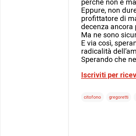
perché non è ma
Eppure, non dure
profittatore di m
decenza ancora p
Ma ne sono sicuro
E via così, sper
radicalità dell’am
Sperando che nel
Iscriviti per ric
citofono
gregoretti
C
o
m