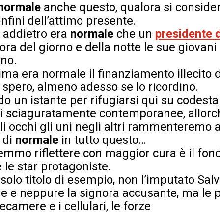
normale
anche questo, qualora si consideri
nfini dell’attimo presente.
 addietro era
normale
che un
presidente d
ora del giorno e della notte le sue giovani
rno.
a era normale il finanziamento illecito de
 spero, almeno adesso se lo ricordino.
do un istante per rifugiarsi qui su codest
i sciaguratamente contemporanee, allorc
 occhi gli uni negli altri rammenteremo a
 di
normale
in tutto questo…
remmo riflettere con maggior cura è il fo
 le star protagoniste.
solo titolo di esempio, non l’imputato Salv
ne e neppure la signora accusante, ma le 
ecamere e i cellulari, le forze