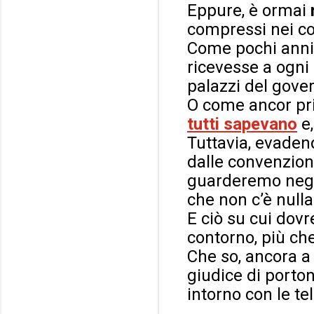
Eppure, è ormai
compressi nei co
Come pochi anni
ricevesse a ogni 
palazzi del gove
O come ancor prim
tutti sapevano
e,
Tuttavia, evaden
dalle convenzion
guarderemo negli
che non c’è nulla
E ciò su cui dov
contorno, più che
Che so, ancora a 
giudice di porto
intorno con le tel