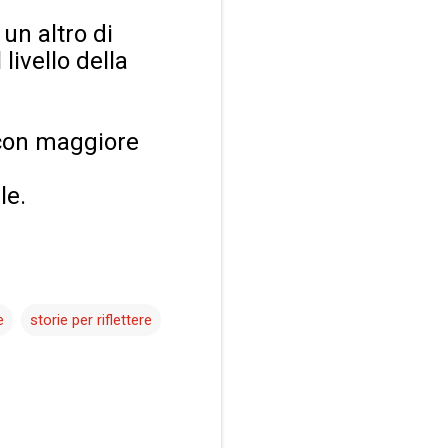
un altro di
livello della
 con maggiore
le.
e
storie per riflettere