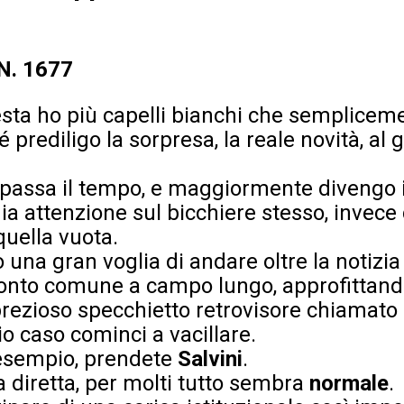
 N. 1677
esta ho più capelli bianchi che sempliceme
prediligo la sorpresa, la reale novità, al g
 passa il tempo, e maggiormente divengo i
a attenzione sul bicchiere stesso, invece 
quella vuota.
o una gran voglia di andare oltre la notiz
conto comune a campo lungo, approfittando
prezioso specchietto retrovisore chiamat
o caso cominci a vacillare.
 esempio, prendete
Salvini
.
la diretta, per molti tutto sembra
normale
.