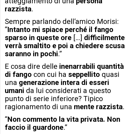
atteggiamento di una
persona
razzista
.
Sempre parlando dell’amico Morisi:
“
Intanto mi spiace perché il fango
sparso in queste ore
[…]
difficilmente
verrà smaltito e poi a chiedere scusa
saranno in pochi
.”
E cosa dire delle
inenarrabili quantità
di fango
con cui ha
seppellito
quasi
una
generazione intera di esseri
umani
da lui considerati a questo
punto di serie inferiore? Tipico
ragionamento di una
mente razzista
.
“
Non commento la vita privata. Non
faccio il guardone
.”