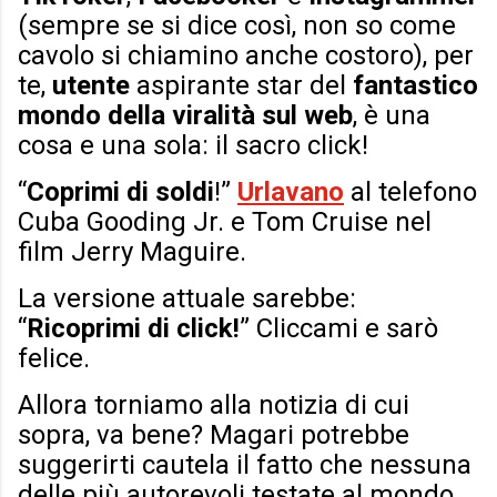
(sempre se si dice così, non so come
cavolo si chiamino anche costoro), per
te,
utente
aspirante star del
fantastico
mondo della viralità sul web
, è una
cosa e una sola: il sacro click!
“
Coprimi di soldi
!”
Urlavano
al telefono
Cuba Gooding Jr. e Tom Cruise nel
film Jerry Maguire.
La versione attuale sarebbe:
“
Ricoprimi di click!
” Cliccami e sarò
felice.
Allora torniamo alla notizia di cui
sopra, va bene? Magari potrebbe
suggerirti cautela il fatto che nessuna
delle più autorevoli testate al mondo