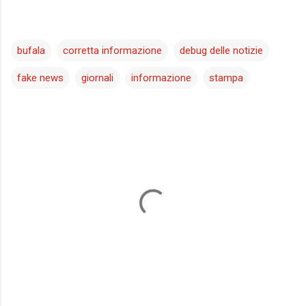
bufala
corretta informazione
debug delle notizie
fake news
giornali
informazione
stampa
C
o
m
m
e
n
t
i