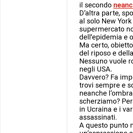
il secondo
neanc
D’altra parte, sp
al solo New York 
supermercato non
dell'epidemia e o
Ma certo, obietto
del riposo e dell
Nessuno vuole rov
negli USA.
Davvero? Fa impi
trovi sempre e so
neanche l’ombra.
scherziamo? Per 
in Ucraina e i va
assassinati.
A questo punto m