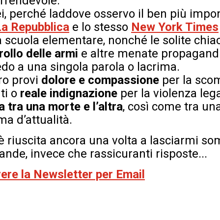
rrendevole.
ei, perché laddove osservo il ben più imp
La
Repubblica
e lo stesso
New York Times
la scuola elementare, nonché le solite chia
rollo delle armi
e altre menate propagandis
edo a una singola parola o lacrima.
ro provi
dolore e compassione
per la sco
ti o
reale indignazione
per la violenza leg
 tra una morte e l’altra
, così come tra una
ma d’attualità.
è riuscita ancora una volta a lasciarmi 
nde, invece che rassicuranti risposte...
evere la Newsletter per Email