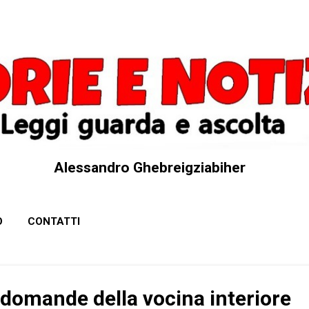
Passa ai contenuti principali
Alessandro Ghebreigziabiher
O
CONTATTI
 domande della vocina interiore