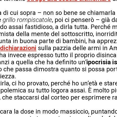
a di cui sopra – non so bene se chiamarla
e
grillo rompiscatole
, poi ci penserò – già d
o assai fastidioso, a dirla tutta. Perché 
mista della mente del sottoscritto, inorrid
unta in buona parte di bambini, ha apprez
dichiarazioni
sulla pazzia delle armi in Am
a invece espresso tutto il proprio disincan
nzi a quella che ha definito un’
ipocrisia i
o che passa dimostra quanto si possa porta
piezza.
tirla, ci ho provato, perché ho un’età e sta
polemica su tutto logora assai. È molto più
ù, che staccarsi dal corteo per esprimere 
incara la dose in modo massiccio, puntando