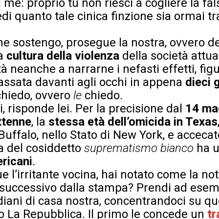
me: proprio tu non riesci a cogliere la fals
di quanto tale cinica finzione sia ormai t
he sostengo, prosegue la nostra, ovvero de
la
cultura della violenza
della società attual
à neanche a narrarne i nefasti effetti, fig
 passata davanti agli occhi in appena
dieci 
 chiedo, ovvero
le
chiedo.
i, risponde lei. Per la precisione dal
14 ma
ttenne
, la
stessa età dell’omicida in Texas
ffalo, nello Stato di New York, e accecato
ia del cosiddetto
suprematismo bianco
ha u
ericani
.
e l’irritante vocina, hai notato come la not
no successivo dalla stampa? Prendi ad esem
iani di casa nostra, concentrandoci su quel
 o La Repubblica. Il primo le concede un
tr