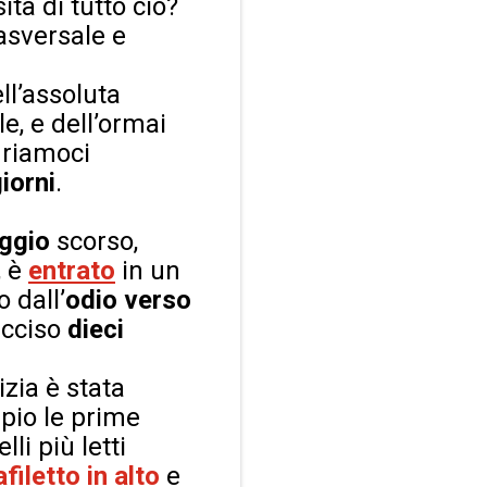
ità di tutto ciò?
rasversale e
ll’assoluta
e, e dell’ormai
uriamoci
giorni
.
ggio
scorso,
, è
entrato
in un
 dall’
odio verso
cciso
dieci
izia è stata
pio le prime
li più letti
afiletto in alto
e