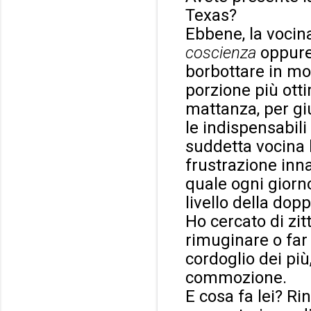
Texas?
Ebbene, la vocin
coscienza
oppur
borbottare in mod
porzione più otti
mattanza, per gi
le indispensabili
suddetta vocina h
frustrazione inna
quale ogni giorn
livello della dop
Ho cercato di zit
rimuginare o far 
cordoglio dei pi
commozione.
E cosa fa lei? R