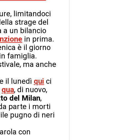
ure, limitandoci
ella strage del
 a un bilancio
nzione
in prima.
enica è il giorno
in famiglia.
 stivale, ma anche
 il lunedì
qui
ci
e
qua
, di nuovo,
to del Milan
,
a parte i morti
ile pugno di neri
parola con