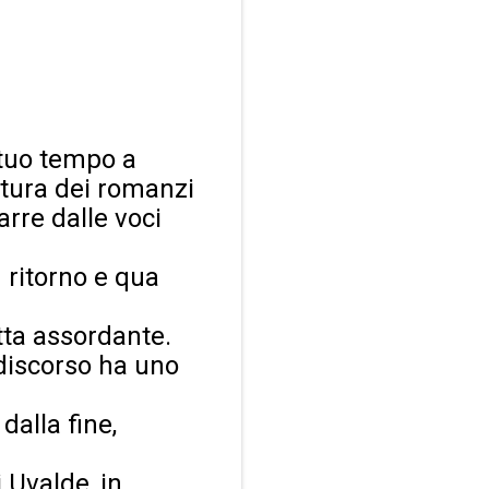
 tuo tempo a
ettura dei romanzi
rarre dalle voci
n ritorno e qua
tta assordante.
 discorso ha uno
dalla fine,
 Uvalde, in