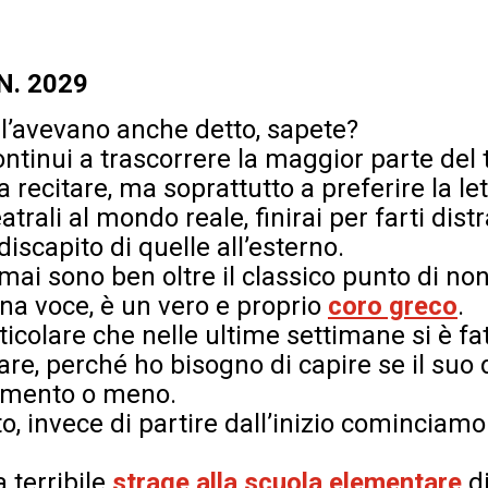
 N. 2029
l’avevano anche detto, sapete?
ntinui a trascorrere la maggior parte del
 a recitare, ma soprattutto a preferire la l
eatrali al mondo reale, finirai per farti dist
discapito di quelle all’esterno.
amai sono ben oltre il classico punto di no
una voce, è un vero e proprio
coro greco
.
ticolare che nelle ultime settimane si è fa
are, perché ho bisogno di capire se il suo
damento o meno.
, invece di partire dall’inizio cominciamo 
 terribile
strage alla scuola elementare
di