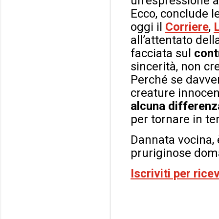
un’espressione a
Ecco, conclude l
oggi il
Corriere
,
all’attentato del
facciata sul
cont
sincerità, non cr
Perché se davve
creature innocen
alcuna differenza
per tornare in te
Dannata vocina, 
pruriginose doma
Iscriviti per ric