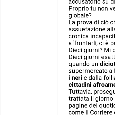
accusatorio su di 
Proprio tu non ve
globale?
La prova di ciò c
assuefazione al
cronica incapacit
affrontarli, ci è
Dieci giorni? Mi
Dieci giorni esatt
quando un
dicio
supermercato a Bu
i neri
e dalla foll
cittadini afroam
Tuttavia, prosegu
trattata il gior
pagine dei quotid
come il Corriere