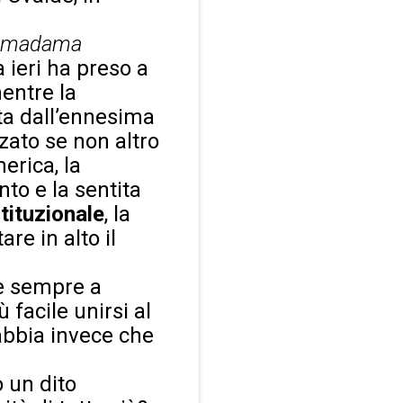
madama
a ieri ha preso a
mentre la
ita dall’ennesima
zato se non altro
erica, la
to e la sentita
stituzionale
, la
re in alto il
re sempre a
 facile unirsi al
rabbia invece che
 un dito