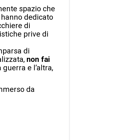
onente spazio che
hanno dedicato
cchiere di
tiche prive di
mparsa di
alizzata,
non fai
 guerra e l’altra,
sommerso da