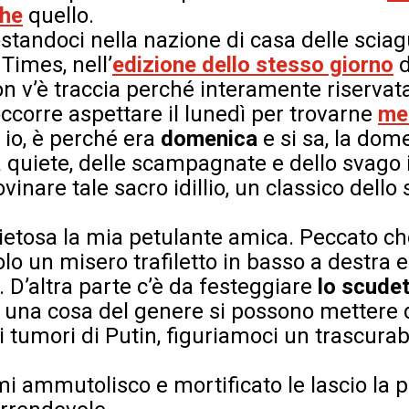
he
quello.
ostandoci nella nazione di casa delle sciag
Times, nell’
edizione dello stesso giorno
d
 v’è traccia perché interamente riservata
ccorre aspettare il lunedì per trovarne
me
 io, è perché era
domenica
e si sa, la dom
a quiete, delle scampagnate e dello svago 
inare tale sacro idillio, un classico dello
etosa la mia petulante amica. Peccato che
lo un misero trafiletto in basso a destra 
 D’altra parte c’è da festeggiare
lo scudet
una cosa del genere si possono mettere d
ri tumori di Putin, figuriamoci un trascurab
i ammutolisco e mortificato le lascio la 